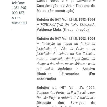
Carlos Neves e Filipe Carvalho –
telefone
Coordenação de Artur Teodoro de
+351 295
Matos. (Em construção)
090 137
ou ao
Boletim do IHIT, Vol. LI-LII, 1993-1994
clicar
aqui
–
FORTIFICAÇÃO DA ILHA TERCEIRA
,
.
Valdemar Mota. (Em construção)
Boletim do IHIT, Vol. LI-LII, 1993-1994
–
Colecção de todos os fortes da
jurisdição da Villa da Praia e da
jurisdição da cidade na ilha Terceira,
com a indicação da importância da
despesa das obras necessárias em cada
um deles
. Anónimo – Arquivo
Histórico Ultramarino. (Em
construção)
Boletim do IHIT, Vol. LIV, 1996,
Tombos dos Fortes da Ilha Terceira,
por
Damião Pego e António d’ Almeida Jr
.,
Direcção dos Serviços de