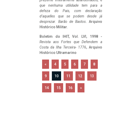
prezente inteiramente abandonados, e
que nenhuma utilidade tem para a
defeza do Pais, com declaração
d’aquelles que se podem desde já
desprezar. Barão de Bastos
. Arquivo
Histórico Militar.
Boletim do IHIT, Vol. LVI, 1998 -
Revista aos Fortes que Defendem a
Costa da Ilha Terceira- 1776
, Arquivo
Histórico Ultramarino
«
4
5
6
7
8
9
10
11
12
13
14
15
16
»