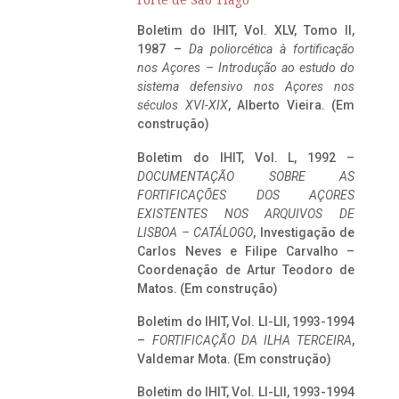
Forte de São Tiago
Boletim do IHIT, Vol. XLV, Tomo II,
1987 –
Da poliorcética à fortificação
nos Açores – Introdução ao estudo do
sistema defensivo nos Açores nos
séculos XVI-XIX
, Alberto Vieira. (Em
construção)
Boletim do IHIT, Vol. L, 1992 –
DOCUMENTAÇÃO SOBRE AS
FORTIFICAÇÕES DOS AÇORES
EXISTENTES NOS ARQUIVOS DE
LISBOA – CATÁLOGO
, Investigação de
Carlos Neves e Filipe Carvalho –
Coordenação de Artur Teodoro de
Matos. (Em construção)
Boletim do IHIT, Vol. LI-LII, 1993-1994
–
FORTIFICAÇÃO DA ILHA TERCEIRA
,
Valdemar Mota. (Em construção)
Boletim do IHIT, Vol. LI-LII, 1993-1994