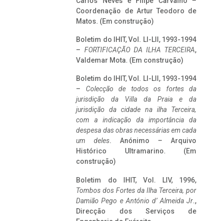
Carlos Neves e Filipe Carvalho –
Coordenação de Artur Teodoro de
Matos. (Em construção)
Boletim do IHIT, Vol. LI-LII, 1993-1994
–
FORTIFICAÇÃO DA ILHA TERCEIRA
,
Valdemar Mota. (Em construção)
Boletim do IHIT, Vol. LI-LII, 1993-1994
–
Colecção de todos os fortes da
jurisdição da Villa da Praia e da
jurisdição da cidade na ilha Terceira,
com a indicação da importância da
despesa das obras necessárias em cada
um deles
. Anónimo – Arquivo
Histórico Ultramarino. (Em
construção)
Boletim do IHIT, Vol. LIV, 1996,
Tombos dos Fortes da Ilha Terceira,
por
Damião Pego e António d’ Almeida Jr
.,
Direcção dos Serviços de