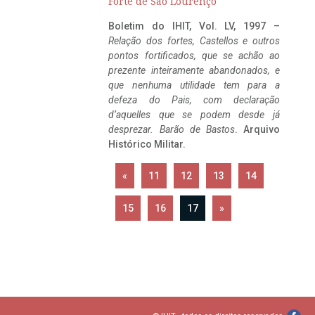
Forte de São Lourenço
Boletim do IHIT, Vol. LV, 1997 –
Relação dos fortes, Castellos e outros
pontos fortificados, que se achão ao
prezente inteiramente abandonados, e
que nenhuma utilidade tem para a
defeza do Pais, com declaração
d’aquelles que se podem desde já
desprezar. Barão de Bastos
. Arquivo
Histórico Militar.
«
11
12
13
14
15
16
17
»