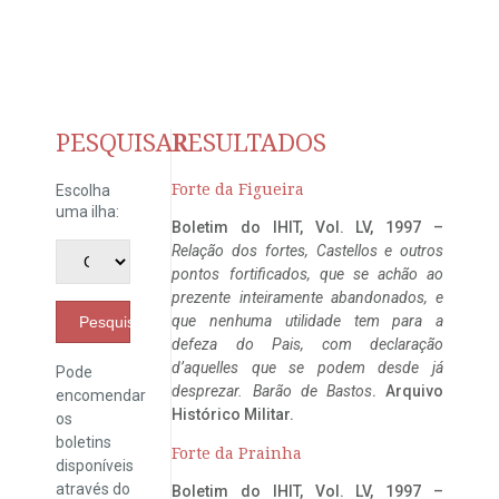
PESQUISAR
RESULTADOS
Forte da Figueira
Escolha
uma ilha:
Boletim do IHIT, Vol. LV, 1997 –
Relação dos fortes, Castellos e outros
pontos fortificados, que se achão ao
prezente inteiramente abandonados, e
que nenhuma utilidade tem para a
Pesquisar
defeza do Pais, com declaração
d’aquelles que se podem desde já
Pode
desprezar. Barão de Bastos
. Arquivo
encomendar
Histórico Militar.
os
boletins
Forte da Prainha
disponíveis
através do
Boletim do IHIT, Vol. LV, 1997 –