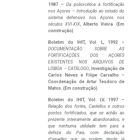
1987 –
Da poliorcética à fortificação
nos Açores – Introdução ao estudo do
sistema defensivo nos Açores nos
séculos XVI-XIX
, Alberto Vieira. (Em
construção)
Boletim do IHIT, Vol. L, 1992 –
DOCUMENTAÇÃO SOBRE AS
FORTIFICAÇÕES DOS AÇORES
EXISTENTES NOS ARQUIVOS DE
LISBOA – CATÁLOGO
, Investigação de
Carlos Neves e Filipe Carvalho –
Coordenação de Artur Teodoro de
Matos. (Em construção)
Boletim do IHIT, Vol. LV, 1997 –
Relação dos fortes, Castellos e outros
pontos fortificados, que se achão ao
prezente inteiramente abandonados, e
que nenhuma utilidade tem para a
defeza do Pais, com declaração
d’aquelles que se podem desde já