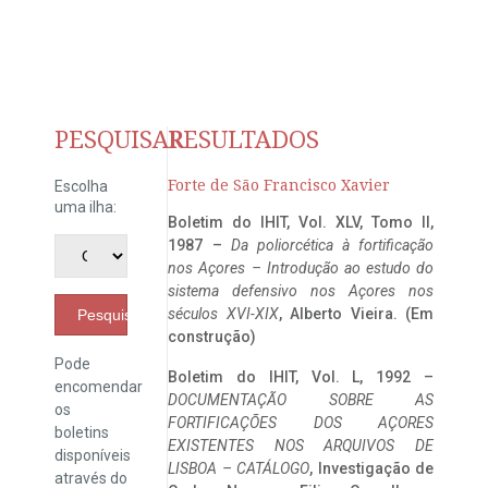
PESQUISAR
RESULTADOS
Forte de São Francisco Xavier
Escolha
uma ilha:
Boletim do IHIT, Vol. XLV, Tomo II,
1987 –
Da poliorcética à fortificação
nos Açores – Introdução ao estudo do
sistema defensivo nos Açores nos
séculos XVI-XIX
, Alberto Vieira. (Em
Pesquisar
construção)
Pode
Boletim do IHIT, Vol. L, 1992 –
encomendar
DOCUMENTAÇÃO SOBRE AS
os
FORTIFICAÇÕES DOS AÇORES
boletins
EXISTENTES NOS ARQUIVOS DE
disponíveis
LISBOA – CATÁLOGO
, Investigação de
através do