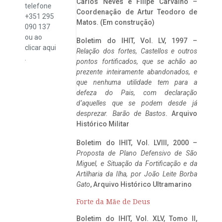
Carlos Neves e Filipe Carvalho –
telefone
Coordenação de Artur Teodoro de
+351 295
Matos. (Em construção)
090 137
ou ao
Boletim do IHIT, Vol. LV, 1997 –
clicar
aqui
Relação dos fortes, Castellos e outros
.
pontos fortificados, que se achão ao
prezente inteiramente abandonados, e
que nenhuma utilidade tem para a
defeza do Pais, com declaração
d’aquelles que se podem desde já
desprezar. Barão de Bastos
. Arquivo
Histórico Militar
Boletim do IHIT, Vol. LVIII, 2000 –
Proposta de Plano Defensivo de São
Miguel, e Situação da Fortificação e da
Artilharia da Ilha, por João Leite Borba
Gato
, Arquivo Histórico Ultramarino
Forte da Mãe de Deus
Boletim do IHIT, Vol. XLV, Tomo II,