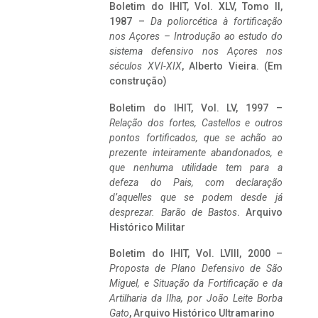
Boletim do IHIT, Vol. XLV, Tomo II,
1987 –
Da poliorcética à fortificação
nos Açores – Introdução ao estudo do
sistema defensivo nos Açores nos
séculos XVI-XIX
, Alberto Vieira. (Em
construção)
Boletim do IHIT, Vol. LV, 1997 –
Relação dos fortes, Castellos e outros
pontos fortificados, que se achão ao
prezente inteiramente abandonados, e
que nenhuma utilidade tem para a
defeza do Pais, com declaração
d’aquelles que se podem desde já
desprezar. Barão de Bastos
. Arquivo
Histórico Militar
Boletim do IHIT, Vol. LVIII, 2000 –
Proposta de Plano Defensivo de São
Miguel, e Situação da Fortificação e da
Artilharia da Ilha, por João Leite Borba
Gato
, Arquivo Histórico Ultramarino