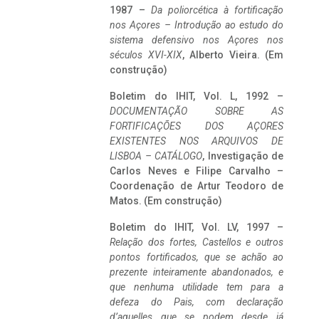
1987 –
Da poliorcética à fortificação
nos Açores – Introdução ao estudo do
sistema defensivo nos Açores nos
séculos XVI-XIX
, Alberto Vieira. (Em
construção)
Boletim do IHIT, Vol. L, 1992 –
DOCUMENTAÇÃO SOBRE AS
FORTIFICAÇÕES DOS AÇORES
EXISTENTES NOS ARQUIVOS DE
LISBOA – CATÁLOGO
, Investigação de
Carlos Neves e Filipe Carvalho –
Coordenação de Artur Teodoro de
Matos. (Em construção)
Boletim do IHIT, Vol. LV, 1997 –
Relação dos fortes, Castellos e outros
pontos fortificados, que se achão ao
prezente inteiramente abandonados, e
que nenhuma utilidade tem para a
defeza do Pais, com declaração
d’aquelles que se podem desde já