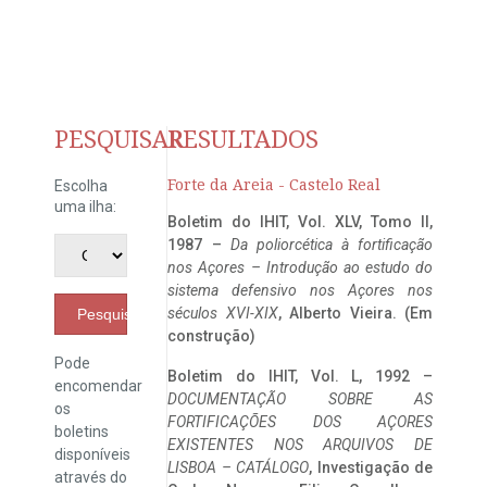
PESQUISAR
RESULTADOS
Forte da Areia - Castelo Real
Escolha
uma ilha:
Boletim do IHIT, Vol. XLV, Tomo II,
1987 –
Da poliorcética à fortificação
nos Açores – Introdução ao estudo do
sistema defensivo nos Açores nos
séculos XVI-XIX
, Alberto Vieira. (Em
Pesquisar
construção)
Pode
Boletim do IHIT, Vol. L, 1992 –
encomendar
DOCUMENTAÇÃO SOBRE AS
os
FORTIFICAÇÕES DOS AÇORES
boletins
EXISTENTES NOS ARQUIVOS DE
disponíveis
LISBOA – CATÁLOGO
, Investigação de
através do