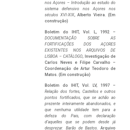
nos Açores – Introdução ao estudo do
sistema defensivo nos Açores nos
séculos XVI-XIX
, Alberto Vieira. (Em
construção)
Boletim do IHIT, Vol. L, 1992 –
DOCUMENTAÇÃO SOBRE AS
FORTIFICAÇÕES DOS AÇORES
EXISTENTES NOS ARQUIVOS DE
LISBOA – CATÁLOGO
, Investigação de
Carlos Neves e Filipe Carvalho –
Coordenação de Artur Teodoro de
Matos. (Em construção)
Boletim do IHIT, Vol. LV, 1997 –
Relação dos fortes, Castellos e outros
pontos fortificados, que se achão ao
prezente inteiramente abandonados, e
que nenhuma utilidade tem para a
defeza do Pais, com declaração
d’aquelles que se podem desde já
desprezar. Barão de Bastos
. Arquivo