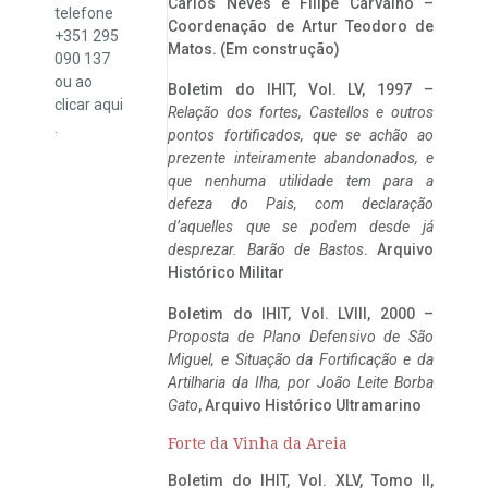
Carlos Neves e Filipe Carvalho –
telefone
Coordenação de Artur Teodoro de
+351 295
Matos. (Em construção)
090 137
ou ao
Boletim do IHIT, Vol. LV, 1997 –
clicar
aqui
Relação dos fortes, Castellos e outros
.
pontos fortificados, que se achão ao
prezente inteiramente abandonados, e
que nenhuma utilidade tem para a
defeza do Pais, com declaração
d’aquelles que se podem desde já
desprezar. Barão de Bastos
. Arquivo
Histórico Militar
Boletim do IHIT, Vol. LVIII, 2000 –
Proposta de Plano Defensivo de São
Miguel, e Situação da Fortificação e da
Artilharia da Ilha, por João Leite Borba
Gato
, Arquivo Histórico Ultramarino
Forte da Vinha da Areia
Boletim do IHIT, Vol. XLV, Tomo II,