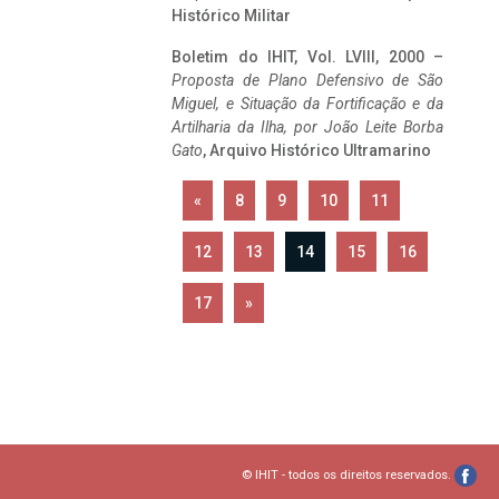
Histórico Militar
Boletim do IHIT, Vol. LVIII, 2000 –
Proposta de Plano Defensivo de São
Miguel, e Situação da Fortificação e da
Artilharia da Ilha, por João Leite Borba
Gato
, Arquivo Histórico Ultramarino
«
8
9
10
11
12
13
14
15
16
17
»
© IHIT - todos os direitos reservados.