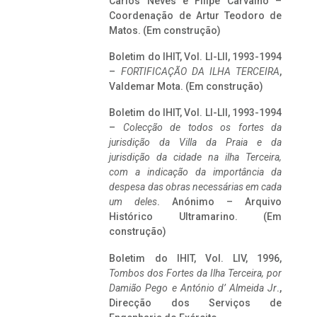
Carlos Neves e Filipe Carvalho –
Coordenação de Artur Teodoro de
Matos. (Em construção)
Boletim do IHIT, Vol. LI-LII, 1993-1994
–
FORTIFICAÇÃO DA ILHA TERCEIRA
,
Valdemar Mota. (Em construção)
Boletim do IHIT, Vol. LI-LII, 1993-1994
–
Colecção de todos os fortes da
jurisdição da Villa da Praia e da
jurisdição da cidade na ilha Terceira,
com a indicação da importância da
despesa das obras necessárias em cada
um deles
. Anónimo – Arquivo
Histórico Ultramarino. (Em
construção)
Boletim do IHIT, Vol. LIV, 1996,
Tombos dos Fortes da Ilha Terceira,
por
Damião Pego e António d’ Almeida Jr
.,
Direcção dos Serviços de