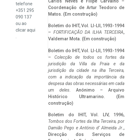
Carlos Neves e Filipe Carvalho –
telefone
Coordenação de Artur Teodoro de
+351 295
Matos. (Em construção)
090 137
ou ao
Boletim do IHIT, Vol. LI-LII, 1993-1994
clicar
aqui
–
FORTIFICAÇÃO DA ILHA TERCEIRA
,
.
Valdemar Mota. (Em construção)
Boletim do IHIT, Vol. LI-LII, 1993-1994
–
Colecção de todos os fortes da
jurisdição da Villa da Praia e da
jurisdição da cidade na ilha Terceira,
com a indicação da importância da
despesa das obras necessárias em cada
um deles
. Anónimo – Arquivo
Histórico Ultramarino. (Em
construção)
Boletim do IHIT, Vol. LIV, 1996,
Tombos dos Fortes da Ilha Terceira,
por
Damião Pego e António d’ Almeida Jr
.,
Direcção dos Serviços de