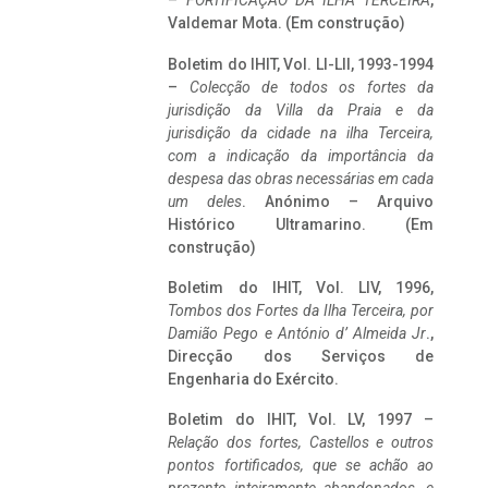
–
FORTIFICAÇÃO DA ILHA TERCEIRA
,
Valdemar Mota. (Em construção)
Boletim do IHIT, Vol. LI-LII, 1993-1994
–
Colecção de todos os fortes da
jurisdição da Villa da Praia e da
jurisdição da cidade na ilha Terceira,
com a indicação da importância da
despesa das obras necessárias em cada
um deles
. Anónimo – Arquivo
Histórico Ultramarino. (Em
construção)
Boletim do IHIT, Vol. LIV, 1996,
Tombos dos Fortes da Ilha Terceira,
por
Damião Pego e António d’ Almeida Jr
.,
Direcção dos Serviços de
Engenharia do Exército.
Boletim do IHIT, Vol. LV, 1997 –
Relação dos fortes, Castellos e outros
pontos fortificados, que se achão ao