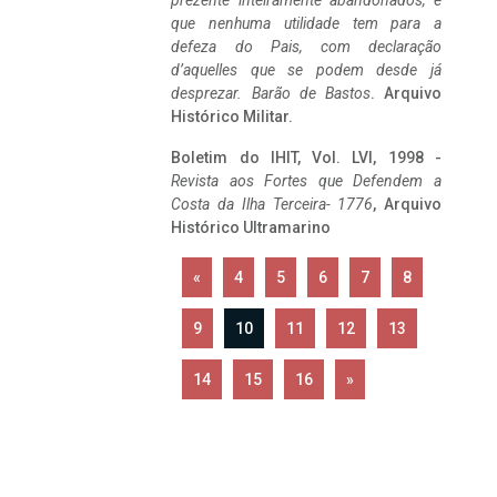
prezente inteiramente abandonados, e
que nenhuma utilidade tem para a
defeza do Pais, com declaração
d’aquelles que se podem desde já
desprezar. Barão de Bastos
. Arquivo
Histórico Militar.
Boletim do IHIT, Vol. LVI, 1998 -
Revista aos Fortes que Defendem a
Costa da Ilha Terceira- 1776
, Arquivo
Histórico Ultramarino
«
4
5
6
7
8
9
10
11
12
13
14
15
16
»