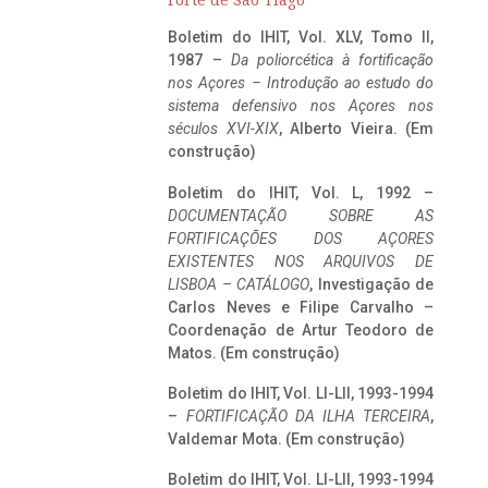
Forte de São Tiago
Boletim do IHIT, Vol. XLV, Tomo II,
1987 –
Da poliorcética à fortificação
nos Açores – Introdução ao estudo do
sistema defensivo nos Açores nos
séculos XVI-XIX
, Alberto Vieira. (Em
construção)
Boletim do IHIT, Vol. L, 1992 –
DOCUMENTAÇÃO SOBRE AS
FORTIFICAÇÕES DOS AÇORES
EXISTENTES NOS ARQUIVOS DE
LISBOA – CATÁLOGO
, Investigação de
Carlos Neves e Filipe Carvalho –
Coordenação de Artur Teodoro de
Matos. (Em construção)
Boletim do IHIT, Vol. LI-LII, 1993-1994
–
FORTIFICAÇÃO DA ILHA TERCEIRA
,
Valdemar Mota. (Em construção)
Boletim do IHIT, Vol. LI-LII, 1993-1994