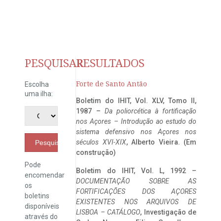
PESQUISAR
RESULTADOS
Forte de Santo Antão
Escolha
uma ilha:
Boletim do IHIT, Vol. XLV, Tomo II,
1987 –
Da poliorcética à fortificação
nos Açores – Introdução ao estudo do
sistema defensivo nos Açores nos
séculos XVI-XIX
, Alberto Vieira. (Em
Pesquisar
construção)
Pode
Boletim do IHIT, Vol. L, 1992 –
encomendar
DOCUMENTAÇÃO SOBRE AS
os
FORTIFICAÇÕES DOS AÇORES
boletins
EXISTENTES NOS ARQUIVOS DE
disponíveis
LISBOA – CATÁLOGO
, Investigação de
através do