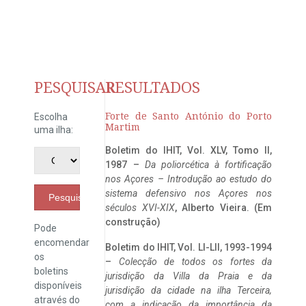
PESQUISAR
RESULTADOS
Forte de Santo António do Porto
Escolha
Martim
uma ilha:
Boletim do IHIT, Vol. XLV, Tomo II,
1987 –
Da poliorcética à fortificação
nos Açores – Introdução ao estudo do
sistema defensivo nos Açores nos
Pesquisar
séculos XVI-XIX
, Alberto Vieira. (Em
construção)
Pode
encomendar
Boletim do IHIT, Vol. LI-LII, 1993-1994
os
–
Colecção de todos os fortes da
boletins
jurisdição da Villa da Praia e da
disponíveis
jurisdição da cidade na ilha Terceira,
através do
com a indicação da importância da