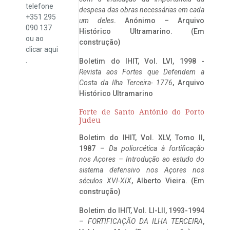
telefone
despesa das obras necessárias em cada
+351 295
um deles
. Anónimo – Arquivo
090 137
Histórico Ultramarino. (Em
ou ao
construção)
clicar
aqui
.
Boletim do IHIT, Vol. LVI, 1998 -
Revista aos Fortes que Defendem a
Costa da Ilha Terceira- 1776
, Arquivo
Histórico Ultramarino
Forte de Santo António do Porto
Judeu
Boletim do IHIT, Vol. XLV, Tomo II,
1987 –
Da poliorcética à fortificação
nos Açores – Introdução ao estudo do
sistema defensivo nos Açores nos
séculos XVI-XIX
, Alberto Vieira. (Em
construção)
Boletim do IHIT, Vol. LI-LII, 1993-1994
–
FORTIFICAÇÃO DA ILHA TERCEIRA
,