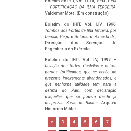
Boletim do IHIT, Vol. LI-LII, 1993-1994
–
FORTIFICAÇÃO DA ILHA TERCEIRA
,
Valdemar Mota. (Em construção)
Boletim do IHIT, Vol. LIV, 1996,
Tombos dos Fortes da Ilha Terceira,
por
Damião Pego e António d’ Almeida Jr
.,
Direcção dos Serviços de
Engenharia do Exército.
Boletim do IHIT, Vol. LV, 1997 –
Relação dos fortes, Castellos e outros
pontos fortificados, que se achão ao
prezente inteiramente abandonados, e
que nenhuma utilidade tem para a
defeza do Pais, com declaração
d’aquelles que se podem desde já
desprezar. Barão de Bastos
. Arquivo
Histórico Militar.
«
3
4
5
6
7