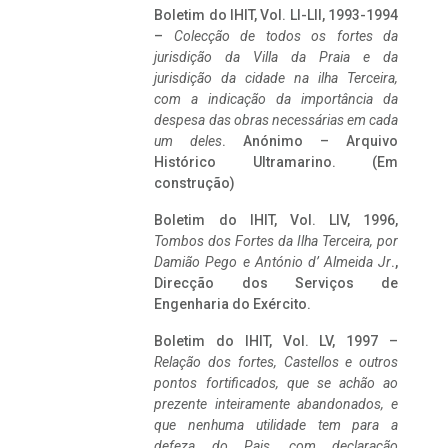
Boletim do IHIT, Vol. LI-LII, 1993-1994
–
Colecção de todos os fortes da
jurisdição da Villa da Praia e da
jurisdição da cidade na ilha Terceira,
com a indicação da importância da
despesa das obras necessárias em cada
um deles
. Anónimo – Arquivo
Histórico Ultramarino. (Em
construção)
Boletim do IHIT, Vol. LIV, 1996,
Tombos dos Fortes da Ilha Terceira,
por
Damião Pego e António d’ Almeida Jr
.,
Direcção dos Serviços de
Engenharia do Exército.
Boletim do IHIT, Vol. LV, 1997 –
Relação dos fortes, Castellos e outros
pontos fortificados, que se achão ao
prezente inteiramente abandonados, e
que nenhuma utilidade tem para a
defeza do Pais, com declaração