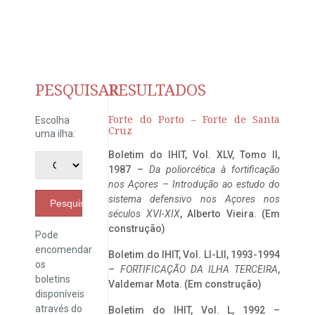
PESQUISAR
RESULTADOS
Forte do Porto – Forte de Santa
Escolha
Cruz
uma ilha:
Boletim do IHIT, Vol. XLV, Tomo II,
1987 –
Da poliorcética à fortificação
nos Açores – Introdução ao estudo do
sistema defensivo nos Açores nos
Pesquisar
séculos XVI-XIX
, Alberto Vieira. (Em
construção)
Pode
encomendar
Boletim do IHIT, Vol. LI-LII, 1993-1994
os
–
FORTIFICAÇÃO DA ILHA TERCEIRA
,
boletins
Valdemar Mota. (Em construção)
disponíveis
através do
Boletim do IHIT, Vol. L, 1992 –