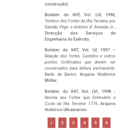
construção)
Boletim do IHIT, Vol. LIV, 1996,
Tombos dos Fortes da Ilha Terceira,
por
Damião Pego e António d’ Almeida Jr
.,
Direcção dos Serviços de
Engenharia do Exército.
Boletim do IHIT, Vol. LV, 1997 –
Relação dos fortes, Castellos e outros
pontos fortificados que devem ser
conservados para defeza permanente.
Barão de Bastos
. Arquivo Histórico
Militar.
Boletim do IHIT, Vol. LVI, 1998 -
Revista aos Fortes que Defendem a
Costa da Ilha Terceira- 1776
, Arquivo
Histórico Ultramarino
«
2
3
4
5
6