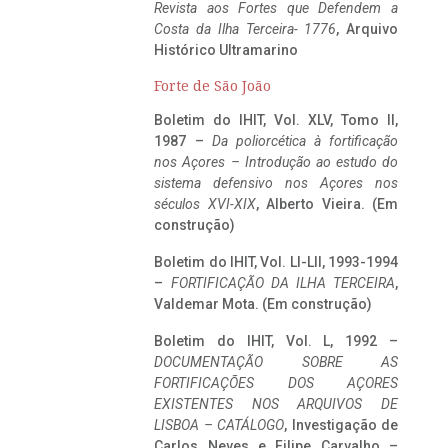
Revista aos Fortes que Defendem a
Costa da Ilha Terceira- 1776
, Arquivo
Histórico Ultramarino
Forte de São João
Boletim do IHIT, Vol. XLV, Tomo II,
1987 –
Da poliorcética à fortificação
nos Açores – Introdução ao estudo do
sistema defensivo nos Açores nos
séculos XVI-XIX
, Alberto Vieira. (Em
construção)
Boletim do IHIT, Vol. LI-LII, 1993-1994
–
FORTIFICAÇÃO DA ILHA TERCEIRA
,
Valdemar Mota. (Em construção)
Boletim do IHIT, Vol. L, 1992 –
DOCUMENTAÇÃO SOBRE AS
FORTIFICAÇÕES DOS AÇORES
EXISTENTES NOS ARQUIVOS DE
LISBOA – CATÁLOGO
, Investigação de
Carlos Neves e Filipe Carvalho –