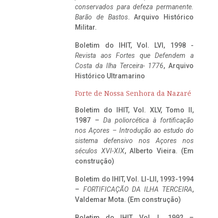
conservados para defeza permanente.
Barão de Bastos
. Arquivo Histórico
Militar.
Boletim do IHIT, Vol. LVI, 1998 -
Revista aos Fortes que Defendem a
Costa da Ilha Terceira- 1776
, Arquivo
Histórico Ultramarino
Forte de Nossa Senhora da Nazaré
Boletim do IHIT, Vol. XLV, Tomo II,
1987 –
Da poliorcética à fortificação
nos Açores – Introdução ao estudo do
sistema defensivo nos Açores nos
séculos XVI-XIX
, Alberto Vieira. (Em
construção)
Boletim do IHIT, Vol. LI-LII, 1993-1994
–
FORTIFICAÇÃO DA ILHA TERCEIRA
,
Valdemar Mota. (Em construção)
Boletim do IHIT, Vol. L, 1992 –