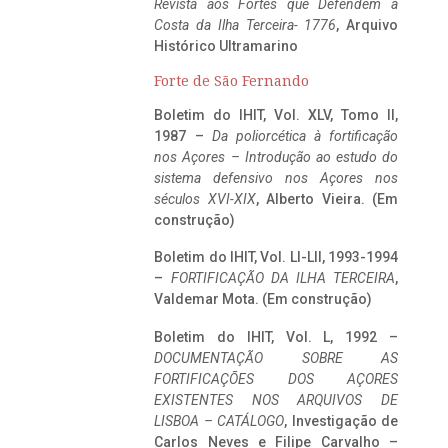
Revista aos Fortes que Defendem a
Costa da Ilha Terceira- 1776
, Arquivo
Histórico Ultramarino
Forte de São Fernando
Boletim do IHIT, Vol. XLV, Tomo II,
1987 –
Da poliorcética à fortificação
nos Açores – Introdução ao estudo do
sistema defensivo nos Açores nos
séculos XVI-XIX
, Alberto Vieira. (Em
construção)
Boletim do IHIT, Vol. LI-LII, 1993-1994
–
FORTIFICAÇÃO DA ILHA TERCEIRA
,
Valdemar Mota. (Em construção)
Boletim do IHIT, Vol. L, 1992 –
DOCUMENTAÇÃO SOBRE AS
FORTIFICAÇÕES DOS AÇORES
EXISTENTES NOS ARQUIVOS DE
LISBOA – CATÁLOGO
, Investigação de
Carlos Neves e Filipe Carvalho –