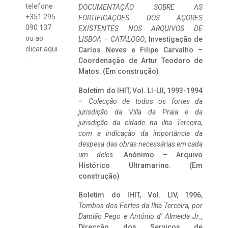
telefone
DOCUMENTAÇÃO SOBRE AS
+351 295
FORTIFICAÇÕES DOS AÇORES
090 137
EXISTENTES NOS ARQUIVOS DE
ou ao
LISBOA – CATÁLOGO
, Investigação de
clicar
aqui
Carlos Neves e Filipe Carvalho –
.
Coordenação de Artur Teodoro de
Matos. (Em construção)
Boletim do IHIT, Vol. LI-LII, 1993-1994
–
Colecção de todos os fortes da
jurisdição da Villa da Praia e da
jurisdição da cidade na ilha Terceira,
com a indicação da importância da
despesa das obras necessárias em cada
um deles
. Anónimo – Arquivo
Histórico Ultramarino. (Em
construção)
Boletim do IHIT, Vol. LIV, 1996,
Tombos dos Fortes da Ilha Terceira,
por
Damião Pego e António d’ Almeida Jr
.,
Direcção dos Serviços de