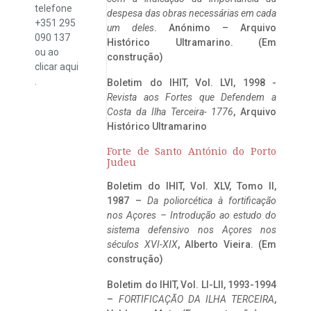
telefone
despesa das obras necessárias em cada
+351 295
um deles
. Anónimo – Arquivo
090 137
Histórico Ultramarino. (Em
ou ao
construção)
clicar
aqui
.
Boletim do IHIT, Vol. LVI, 1998 -
Revista aos Fortes que Defendem a
Costa da Ilha Terceira- 1776
, Arquivo
Histórico Ultramarino
Forte de Santo António do Porto
Judeu
Boletim do IHIT, Vol. XLV, Tomo II,
1987 –
Da poliorcética à fortificação
nos Açores – Introdução ao estudo do
sistema defensivo nos Açores nos
séculos XVI-XIX
, Alberto Vieira. (Em
construção)
Boletim do IHIT, Vol. LI-LII, 1993-1994
–
FORTIFICAÇÃO DA ILHA TERCEIRA
,