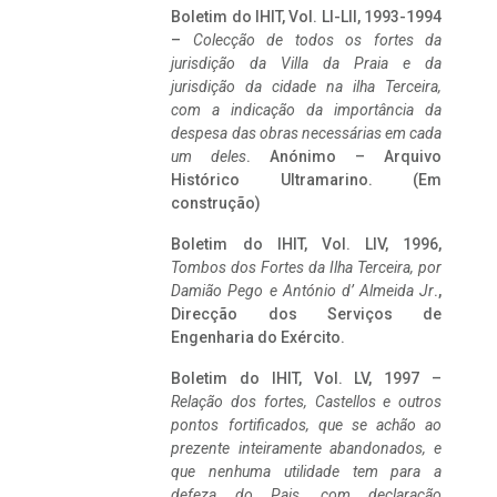
Boletim do IHIT, Vol. LI-LII, 1993-1994
–
Colecção de todos os fortes da
jurisdição da Villa da Praia e da
jurisdição da cidade na ilha Terceira,
com a indicação da importância da
despesa das obras necessárias em cada
um deles
. Anónimo – Arquivo
Histórico Ultramarino. (Em
construção)
Boletim do IHIT, Vol. LIV, 1996,
Tombos dos Fortes da Ilha Terceira,
por
Damião Pego e António d’ Almeida Jr
.,
Direcção dos Serviços de
Engenharia do Exército.
Boletim do IHIT, Vol. LV, 1997 –
Relação dos fortes, Castellos e outros
pontos fortificados, que se achão ao
prezente inteiramente abandonados, e
que nenhuma utilidade tem para a
defeza do Pais, com declaração