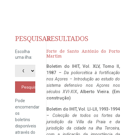
PESQUISAR
RESULTADOS
Forte de Santo António do Porto
Escolha
Martim
uma ilha:
Boletim do IHIT, Vol. XLV, Tomo II,
1987 –
Da poliorcética à fortificação
nos Açores – Introdução ao estudo do
sistema defensivo nos Açores nos
Pesquisar
séculos XVI-XIX
, Alberto Vieira. (Em
construção)
Pode
encomendar
Boletim do IHIT, Vol. LI-LII, 1993-1994
os
–
Colecção de todos os fortes da
boletins
jurisdição da Villa da Praia e da
disponíveis
jurisdição da cidade na ilha Terceira,
através do
com a indicação da importância da