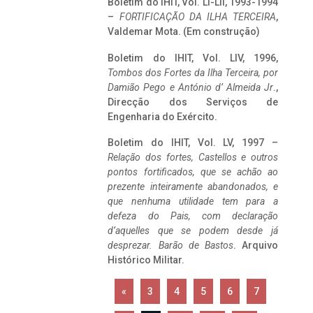
Boletim do IHIT, Vol. LI-LII, 1993-1994
–
FORTIFICAÇÃO DA ILHA TERCEIRA
,
Valdemar Mota. (Em construção)
Boletim do IHIT, Vol. LIV, 1996,
Tombos dos Fortes da Ilha Terceira,
por
Damião Pego e António d’ Almeida Jr
.,
Direcção dos Serviços de
Engenharia do Exército.
Boletim do IHIT, Vol. LV, 1997 –
Relação dos fortes, Castellos e outros
pontos fortificados, que se achão ao
prezente inteiramente abandonados, e
que nenhuma utilidade tem para a
defeza do Pais, com declaração
d’aquelles que se podem desde já
desprezar. Barão de Bastos
. Arquivo
Histórico Militar.
«
3
4
5
6
7