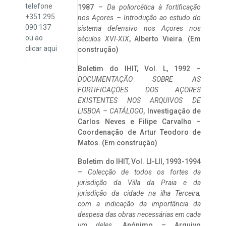
telefone
1987 –
Da poliorcética à fortificação
+351 295
nos Açores – Introdução ao estudo do
090 137
sistema defensivo nos Açores nos
ou ao
séculos XVI-XIX
, Alberto Vieira. (Em
clicar
aqui
construção)
.
Boletim do IHIT, Vol. L, 1992 –
DOCUMENTAÇÃO SOBRE AS
FORTIFICAÇÕES DOS AÇORES
EXISTENTES NOS ARQUIVOS DE
LISBOA – CATÁLOGO
, Investigação de
Carlos Neves e Filipe Carvalho –
Coordenação de Artur Teodoro de
Matos. (Em construção)
Boletim do IHIT, Vol. LI-LII, 1993-1994
–
Colecção de todos os fortes da
jurisdição da Villa da Praia e da
jurisdição da cidade na ilha Terceira,
com a indicação da importância da
despesa das obras necessárias em cada
um deles
. Anónimo – Arquivo