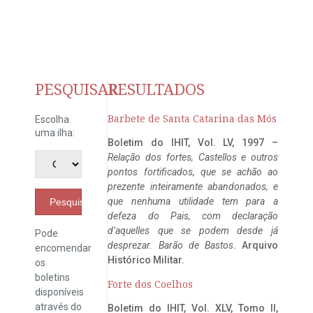
PESQUISAR
RESULTADOS
Barbete de Santa Catarina das Mós
Escolha
uma ilha:
Boletim do IHIT, Vol. LV, 1997 –
Relação dos fortes, Castellos e outros
pontos fortificados, que se achão ao
prezente inteiramente abandonados, e
que nenhuma utilidade tem para a
Pesquisar
defeza do Pais, com declaração
d’aquelles que se podem desde já
Pode
desprezar. Barão de Bastos
. Arquivo
encomendar
Histórico Militar.
os
boletins
Forte dos Coelhos
disponíveis
através do
Boletim do IHIT, Vol. XLV, Tomo II,