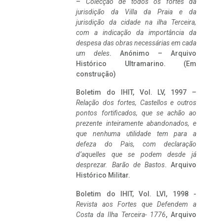
–
Colecção de todos os fortes da
jurisdição da Villa da Praia e da
jurisdição da cidade na ilha Terceira,
com a indicação da importância da
despesa das obras necessárias em cada
um deles
. Anónimo – Arquivo
Histórico Ultramarino. (Em
construção)
Boletim do IHIT, Vol. LV, 1997 –
Relação dos fortes, Castellos e outros
pontos fortificados, que se achão ao
prezente inteiramente abandonados, e
que nenhuma utilidade tem para a
defeza do Pais, com declaração
d’aquelles que se podem desde já
desprezar. Barão de Bastos
. Arquivo
Histórico Militar.
Boletim do IHIT, Vol. LVI, 1998 -
Revista aos Fortes que Defendem a
Costa da Ilha Terceira- 1776
, Arquivo