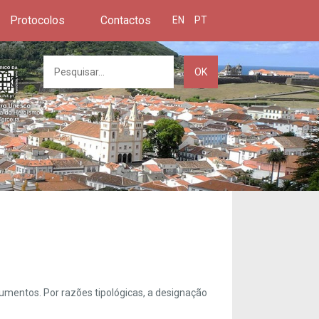
Protocolos
Contactos
EN
PT
OK
umentos. Por razões tipológicas, a designação