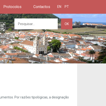
Protocolos
Contactos
EN
PT
OK
umentos. Por razões tipológicas, a designação