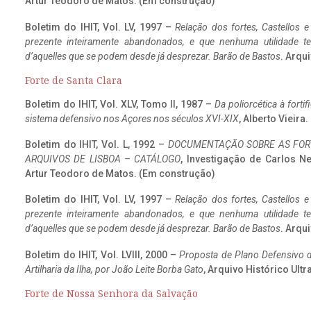
Artur Teodoro de Matos. (Em construção)
Boletim do IHIT, Vol. LV, 1997 –
Relação dos fortes, Castellos e
prezente inteiramente abandonados, e que nenhuma utilidade 
d’aquelles que se podem desde já desprezar. Barão de Bastos
. Arqui
Forte de Santa Clara
Boletim do IHIT, Vol. XLV, Tomo II, 1987 –
Da poliorcética à fort
sistema defensivo nos Açores nos séculos XVI-XIX
, Alberto Vieir
Boletim do IHIT, Vol. L, 1992 –
DOCUMENTAÇÃO SOBRE AS FORT
ARQUIVOS DE LISBOA – CATÁLOGO
, Investigação de Carlos N
Artur Teodoro de Matos. (Em construção)
Boletim do IHIT, Vol. LV, 1997 –
Relação dos fortes, Castellos e
prezente inteiramente abandonados, e que nenhuma utilidade 
d’aquelles que se podem desde já desprezar. Barão de Bastos
. Arqui
Boletim do IHIT, Vol. LVIII, 2000 –
Proposta de Plano Defensivo de
Artilharia da Ilha, por João Leite Borba Gato
, Arquivo Histórico Ult
Forte de Nossa Senhora da Salvação