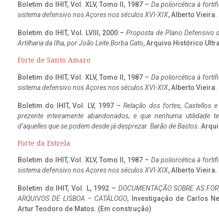
Boletim do IHIT, Vol. XLV, Tomo II, 1987 –
Da poliorcética à fort
sistema defensivo nos Açores nos séculos XVI-XIX
, Alberto Vieira
Boletim do IHIT, Vol. LVIII, 2000 –
Proposta de Plano Defensivo de
Artilharia da Ilha, por João Leite Borba Gato
, Arquivo Histórico Ult
Forte de Santo Amaro
Boletim do IHIT, Vol. XLV, Tomo II, 1987 –
Da poliorcética à fort
sistema defensivo nos Açores nos séculos XVI-XIX
, Alberto Vieira
Boletim do IHIT, Vol. LV, 1997 –
Relação dos fortes, Castellos e
prezente inteiramente abandonados, e que nenhuma utilidade 
d’aquelles que se podem desde já desprezar. Barão de Bastos
. Arqui
Forte da Estrela
Boletim do IHIT, Vol. XLV, Tomo II, 1987 –
Da poliorcética à fort
sistema defensivo nos Açores nos séculos XVI-XIX
, Alberto Vieira
Boletim do IHIT, Vol. L, 1992 –
DOCUMENTAÇÃO SOBRE AS FORT
ARQUIVOS DE LISBOA – CATÁLOGO
, Investigação de Carlos N
Artur Teodoro de Matos. (Em construção)