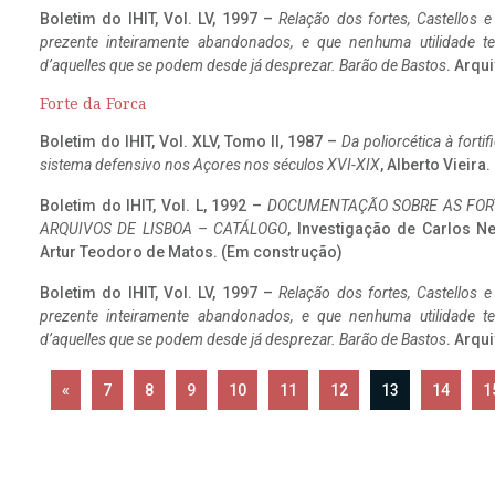
Boletim do IHIT, Vol. LV, 1997 –
Relação dos fortes, Castellos e
prezente inteiramente abandonados, e que nenhuma utilidade 
d’aquelles que se podem desde já desprezar. Barão de Bastos
. Arqui
Forte da Forca
Boletim do IHIT, Vol. XLV, Tomo II, 1987 –
Da poliorcética à fort
sistema defensivo nos Açores nos séculos XVI-XIX
, Alberto Vieira
Boletim do IHIT, Vol. L, 1992 –
DOCUMENTAÇÃO SOBRE AS FORT
ARQUIVOS DE LISBOA – CATÁLOGO
, Investigação de Carlos N
Artur Teodoro de Matos. (Em construção)
Boletim do IHIT, Vol. LV, 1997 –
Relação dos fortes, Castellos e
prezente inteiramente abandonados, e que nenhuma utilidade 
d’aquelles que se podem desde já desprezar. Barão de Bastos
. Arqui
«
7
8
9
10
11
12
13
14
1