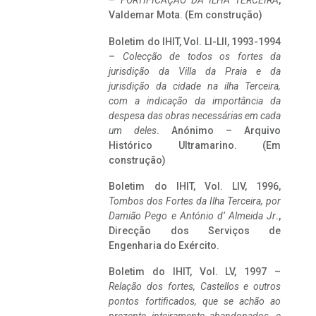
–
FORTIFICAÇÃO DA ILHA TERCEIRA
,
Valdemar Mota. (Em construção)
Boletim do IHIT, Vol. LI-LII, 1993-1994
–
Colecção de todos os fortes da
jurisdição da Villa da Praia e da
jurisdição da cidade na ilha Terceira,
com a indicação da importância da
despesa das obras necessárias em cada
um deles
. Anónimo – Arquivo
Histórico Ultramarino. (Em
construção)
Boletim do IHIT, Vol. LIV, 1996,
Tombos dos Fortes da Ilha Terceira,
por
Damião Pego e António d’ Almeida Jr
.,
Direcção dos Serviços de
Engenharia do Exército.
Boletim do IHIT, Vol. LV, 1997 –
Relação dos fortes, Castellos e outros
pontos fortificados, que se achão ao