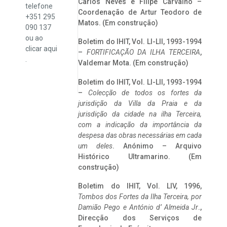
Carlos Neves e Filipe Carvalho –
telefone
Coordenação de Artur Teodoro de
+351 295
Matos. (Em construção)
090 137
ou ao
Boletim do IHIT, Vol. LI-LII, 1993-1994
clicar
aqui
–
FORTIFICAÇÃO DA ILHA TERCEIRA
,
.
Valdemar Mota. (Em construção)
Boletim do IHIT, Vol. LI-LII, 1993-1994
–
Colecção de todos os fortes da
jurisdição da Villa da Praia e da
jurisdição da cidade na ilha Terceira,
com a indicação da importância da
despesa das obras necessárias em cada
um deles
. Anónimo – Arquivo
Histórico Ultramarino. (Em
construção)
Boletim do IHIT, Vol. LIV, 1996,
Tombos dos Fortes da Ilha Terceira,
por
Damião Pego e António d’ Almeida Jr
.,
Direcção dos Serviços de