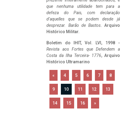
prezente inteiramente abandonados, e
que nenhuma utilidade tem para a
defeza do Pais, com declaração
d’aquelles que se podem desde já
desprezar. Barão de Bastos
. Arquivo
Histórico Militar.
Boletim do IHIT, Vol. LVI, 1998 -
Revista aos Fortes que Defendem a
Costa da Ilha Terceira- 1776
, Arquivo
Histórico Ultramarino
«
4
5
6
7
8
9
10
11
12
13
14
15
16
»