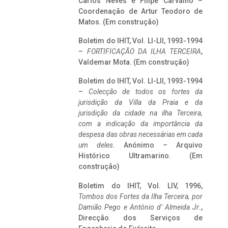
Carlos Neves e Filipe Carvalho –
Coordenação de Artur Teodoro de
Matos. (Em construção)
Boletim do IHIT, Vol. LI-LII, 1993-1994
–
FORTIFICAÇÃO DA ILHA TERCEIRA
,
Valdemar Mota. (Em construção)
Boletim do IHIT, Vol. LI-LII, 1993-1994
–
Colecção de todos os fortes da
jurisdição da Villa da Praia e da
jurisdição da cidade na ilha Terceira,
com a indicação da importância da
despesa das obras necessárias em cada
um deles
. Anónimo – Arquivo
Histórico Ultramarino. (Em
construção)
Boletim do IHIT, Vol. LIV, 1996,
Tombos dos Fortes da Ilha Terceira,
por
Damião Pego e António d’ Almeida Jr
.,
Direcção dos Serviços de