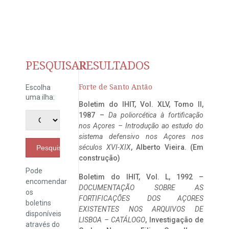
PESQUISAR
RESULTADOS
Forte de Santo Antão
Escolha
uma ilha:
Boletim do IHIT, Vol. XLV, Tomo II,
1987 –
Da poliorcética à fortificação
nos Açores – Introdução ao estudo do
sistema defensivo nos Açores nos
séculos XVI-XIX
, Alberto Vieira. (Em
Pesquisar
construção)
Pode
Boletim do IHIT, Vol. L, 1992 –
encomendar
DOCUMENTAÇÃO SOBRE AS
os
FORTIFICAÇÕES DOS AÇORES
boletins
EXISTENTES NOS ARQUIVOS DE
disponíveis
LISBOA – CATÁLOGO
, Investigação de
através do