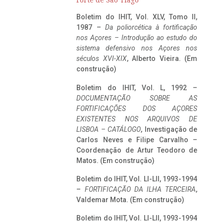
Forte de São Tiago
Boletim do IHIT, Vol. XLV, Tomo II,
1987 –
Da poliorcética à fortificação
nos Açores – Introdução ao estudo do
sistema defensivo nos Açores nos
séculos XVI-XIX
, Alberto Vieira. (Em
construção)
Boletim do IHIT, Vol. L, 1992 –
DOCUMENTAÇÃO SOBRE AS
FORTIFICAÇÕES DOS AÇORES
EXISTENTES NOS ARQUIVOS DE
LISBOA – CATÁLOGO
, Investigação de
Carlos Neves e Filipe Carvalho –
Coordenação de Artur Teodoro de
Matos. (Em construção)
Boletim do IHIT, Vol. LI-LII, 1993-1994
–
FORTIFICAÇÃO DA ILHA TERCEIRA
,
Valdemar Mota. (Em construção)
Boletim do IHIT, Vol. LI-LII, 1993-1994