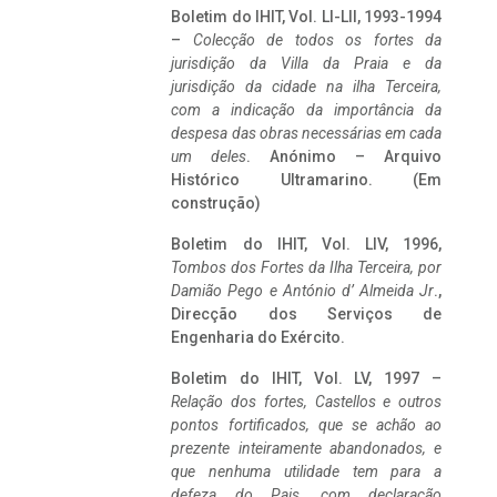
Boletim do IHIT, Vol. LI-LII, 1993-1994
–
Colecção de todos os fortes da
jurisdição da Villa da Praia e da
jurisdição da cidade na ilha Terceira,
com a indicação da importância da
despesa das obras necessárias em cada
um deles
. Anónimo – Arquivo
Histórico Ultramarino. (Em
construção)
Boletim do IHIT, Vol. LIV, 1996,
Tombos dos Fortes da Ilha Terceira,
por
Damião Pego e António d’ Almeida Jr
.,
Direcção dos Serviços de
Engenharia do Exército.
Boletim do IHIT, Vol. LV, 1997 –
Relação dos fortes, Castellos e outros
pontos fortificados, que se achão ao
prezente inteiramente abandonados, e
que nenhuma utilidade tem para a
defeza do Pais, com declaração