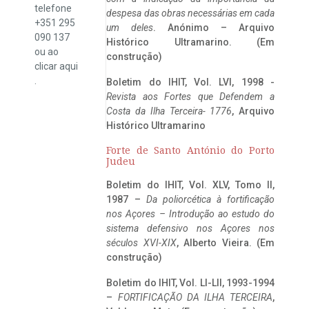
telefone
despesa das obras necessárias em cada
+351 295
um deles
. Anónimo – Arquivo
090 137
Histórico Ultramarino. (Em
ou ao
construção)
clicar
aqui
.
Boletim do IHIT, Vol. LVI, 1998 -
Revista aos Fortes que Defendem a
Costa da Ilha Terceira- 1776
, Arquivo
Histórico Ultramarino
Forte de Santo António do Porto
Judeu
Boletim do IHIT, Vol. XLV, Tomo II,
1987 –
Da poliorcética à fortificação
nos Açores – Introdução ao estudo do
sistema defensivo nos Açores nos
séculos XVI-XIX
, Alberto Vieira. (Em
construção)
Boletim do IHIT, Vol. LI-LII, 1993-1994
–
FORTIFICAÇÃO DA ILHA TERCEIRA
,