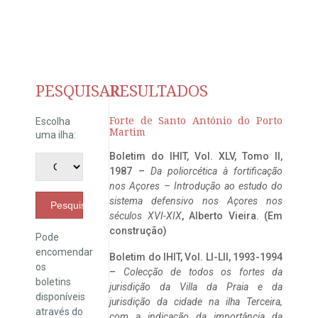
PESQUISAR
RESULTADOS
Forte de Santo António do Porto
Escolha
Martim
uma ilha:
Boletim do IHIT, Vol. XLV, Tomo II,
1987 –
Da poliorcética à fortificação
nos Açores – Introdução ao estudo do
sistema defensivo nos Açores nos
Pesquisar
séculos XVI-XIX
, Alberto Vieira. (Em
construção)
Pode
encomendar
Boletim do IHIT, Vol. LI-LII, 1993-1994
os
–
Colecção de todos os fortes da
boletins
jurisdição da Villa da Praia e da
disponíveis
jurisdição da cidade na ilha Terceira,
através do
com a indicação da importância da