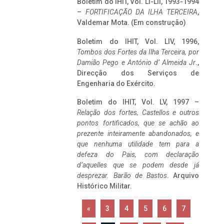
Boletim do IHIT, Vol. LI-LII, 1993-1994
–
FORTIFICAÇÃO DA ILHA TERCEIRA
,
Valdemar Mota. (Em construção)
Boletim do IHIT, Vol. LIV, 1996,
Tombos dos Fortes da Ilha Terceira,
por
Damião Pego e António d’ Almeida Jr
.,
Direcção dos Serviços de
Engenharia do Exército.
Boletim do IHIT, Vol. LV, 1997 –
Relação dos fortes, Castellos e outros
pontos fortificados, que se achão ao
prezente inteiramente abandonados, e
que nenhuma utilidade tem para a
defeza do Pais, com declaração
d’aquelles que se podem desde já
desprezar. Barão de Bastos
. Arquivo
Histórico Militar.
«
3
4
5
6
7