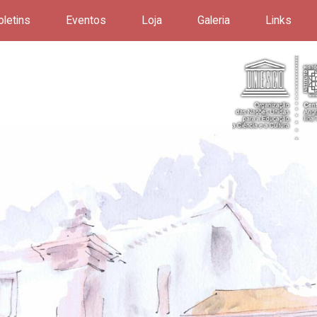
oletins
Eventos
Loja
Galeria
Links