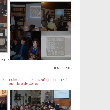
/2017
09/05/2017
 da
I Simpósio Corte-Real (13,14 e 15 de
outubro de 2016)