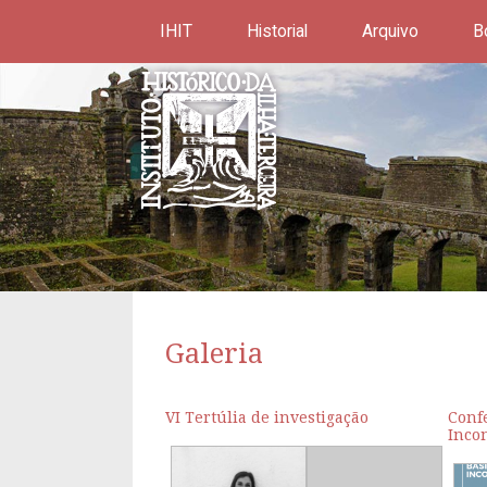
IHIT
Historial
Arquivo
B
Galeria
VI Tertúlia de investigação
Conf
Inco