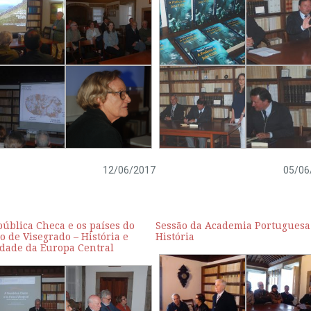
12/06/2017
05/06
ública Checa e os países do
Sessão da Academia Portuguesa
 de Visegrado – História e
História
idade da Europa Central