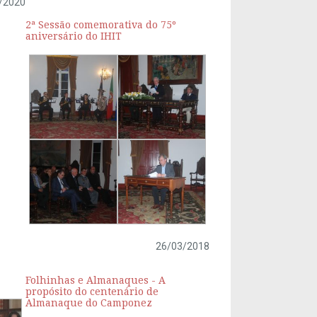
/2020
2ª Sessão comemorativa do 75º
aniversário do IHIT
26/03/2018
Folhinhas e Almanaques - A
propósito do centenário de
Almanaque do Camponez