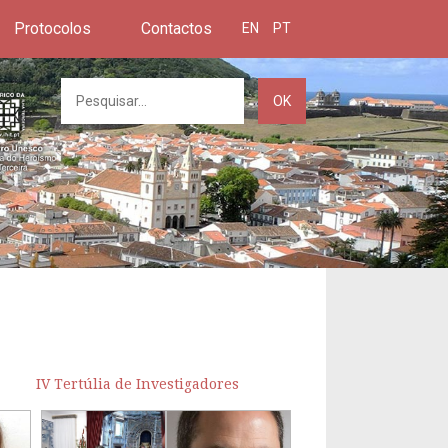
Protocolos
Contactos
EN
PT
OK
IV Tertúlia de Investigadores