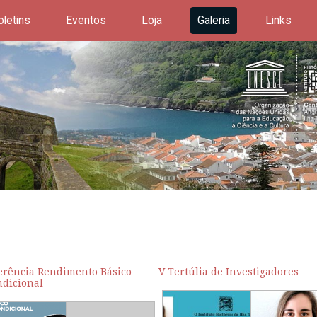
oletins
Eventos
Loja
Galeria
Links
erência Rendimento Básico
V Tertúlia de Investigadores
ndicional