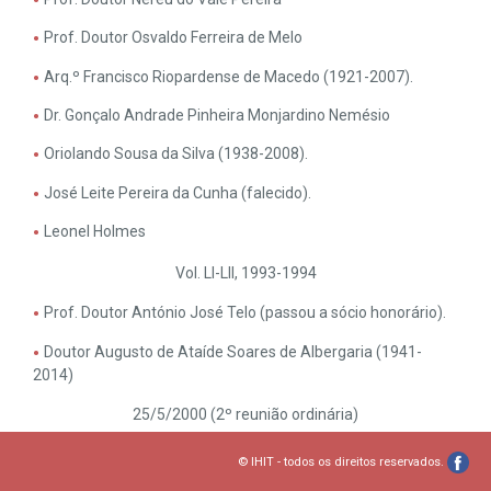
Prof. Doutor Osvaldo Ferreira de Melo
Arq.º Francisco Riopardense de Macedo (1921-2007).
Dr. Gonçalo Andrade Pinheira Monjardino Nemésio
Oriolando Sousa da Silva (1938-2008).
José Leite Pereira da Cunha (falecido).
Leonel Holmes
Vol. LI-LII, 1993-1994
Prof. Doutor António José Telo (passou a sócio honorário).
Doutor Augusto de Ataíde Soares de Albergaria (1941-
2014)
25/5/2000 (2º reunião ordinária)
Dra. Maria Helena Meneses Ormonde (passou a sócio
© IHIT - todos os direitos reservados.
efetivo).