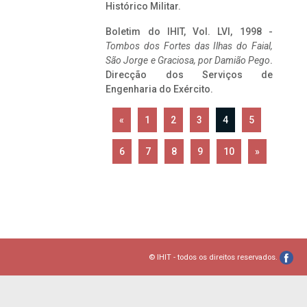
Histórico Militar.
Boletim do IHIT, Vol. LVI, 1998 -
Tombos dos Fortes das Ilhas do Faial,
São Jorge e Graciosa,
por Damião Pego
.
Direcção dos Serviços de
Engenharia do Exército.
«
1
2
3
4
5
6
7
8
9
10
»
© IHIT - todos os direitos reservados.