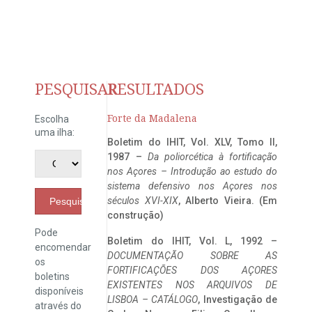
PESQUISAR
RESULTADOS
Forte da Madalena
Escolha
uma ilha:
Boletim do IHIT, Vol. XLV, Tomo II,
1987 –
Da poliorcética à fortificação
nos Açores – Introdução ao estudo do
sistema defensivo nos Açores nos
séculos XVI-XIX
, Alberto Vieira. (Em
Pesquisar
construção)
Pode
Boletim do IHIT, Vol. L, 1992 –
encomendar
DOCUMENTAÇÃO SOBRE AS
os
FORTIFICAÇÕES DOS AÇORES
boletins
EXISTENTES NOS ARQUIVOS DE
disponíveis
LISBOA – CATÁLOGO
, Investigação de
através do