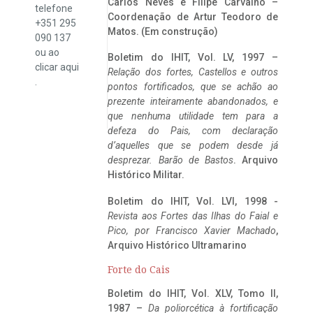
Carlos Neves e Filipe Carvalho –
telefone
Coordenação de Artur Teodoro de
+351 295
Matos. (Em construção)
090 137
ou ao
Boletim do IHIT, Vol. LV, 1997 –
clicar
aqui
Relação dos fortes, Castellos e outros
.
pontos fortificados, que se achão ao
prezente inteiramente abandonados, e
que nenhuma utilidade tem para a
defeza do Pais, com declaração
d’aquelles que se podem desde já
desprezar. Barão de Bastos
. Arquivo
Histórico Militar.
Boletim do IHIT, Vol. LVI, 1998 -
Revista aos Fortes das Ilhas do Faial e
Pico, por Francisco Xavier Machado
,
Arquivo Histórico Ultramarino
Forte do Cais
Boletim do IHIT, Vol. XLV, Tomo II,
1987 –
Da poliorcética à fortificação