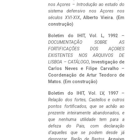
nos Açores – Introdução ao estudo do
sistema defensivo nos Açores nos
séculos XVI-XIX
, Alberto Vieira. (Em
construção)
Boletim do IHIT, Vol. L, 1992 –
DOCUMENTAÇÃO SOBRE AS
FORTIFICAÇÕES DOS AÇORES
EXISTENTES NOS ARQUIVOS DE
LISBOA – CATÁLOGO
, Investigação de
Carlos Neves e Filipe Carvalho –
Coordenação de Artur Teodoro de
Matos. (Em construção)
Boletim do IHIT, Vol. LV, 1997 –
Relação dos fortes, Castellos e outros
pontos fortificados, que se achão ao
prezente inteiramente abandonados, e
que nenhuma utilidade tem para a
defeza do Pais, com declaração
d’aquelles que se podem desde já
desprezar. Barão de Bastos
. Arquivo