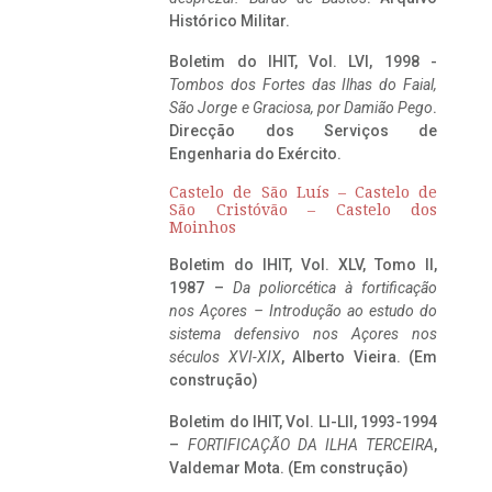
Histórico Militar.
Boletim do IHIT, Vol. LVI, 1998 -
Tombos dos Fortes das Ilhas do Faial,
São Jorge e Graciosa,
por Damião Pego
.
Direcção dos Serviços de
Engenharia do Exército.
Castelo de São Luís – Castelo de
São Cristóvão – Castelo dos
Moinhos
Boletim do IHIT, Vol. XLV, Tomo II,
1987 –
Da poliorcética à fortificação
nos Açores – Introdução ao estudo do
sistema defensivo nos Açores nos
séculos XVI-XIX
, Alberto Vieira. (Em
construção)
Boletim do IHIT, Vol. LI-LII, 1993-1994
–
FORTIFICAÇÃO DA ILHA TERCEIRA
,
Valdemar Mota. (Em construção)