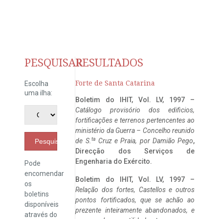
PESQUISAR
RESULTADOS
Forte de Santa Catarina
Escolha
uma ilha:
Boletim do IHIT, Vol. LV, 1997 –
Catálogo provisório dos edificios,
fortificações e terrenos pertencentes ao
ministério da Guerra – Concelho reunido
ta
de S.
Cruz e Praia, por Damião Pego
,
Pesquisar
Direcção dos Serviços de
Engenharia do Exército.
Pode
encomendar
Boletim do IHIT, Vol. LV, 1997 –
os
Relação dos fortes, Castellos e outros
boletins
pontos fortificados, que se achão ao
disponíveis
prezente inteiramente abandonados, e
através do