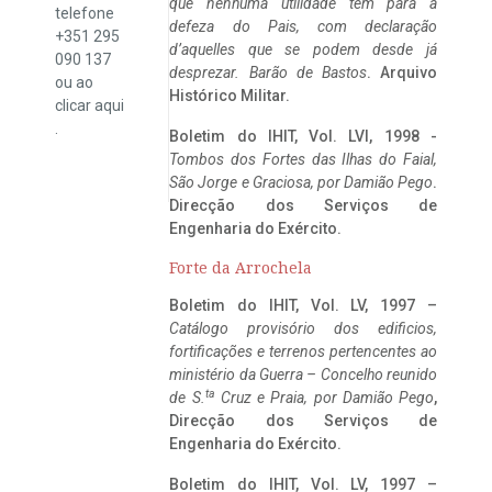
que nenhuma utilidade tem para a
telefone
defeza do Pais, com declaração
+351 295
d’aquelles que se podem desde já
090 137
desprezar. Barão de Bastos
. Arquivo
ou ao
Histórico Militar.
clicar
aqui
.
Boletim do IHIT, Vol. LVI, 1998 -
Tombos dos Fortes das Ilhas do Faial,
São Jorge e Graciosa,
por Damião Pego
.
Direcção dos Serviços de
Engenharia do Exército.
Forte da Arrochela
Boletim do IHIT, Vol. LV, 1997 –
Catálogo provisório dos edificios,
fortificações e terrenos pertencentes ao
ministério da Guerra – Concelho reunido
ta
de S.
Cruz e Praia, por Damião Pego
,
Direcção dos Serviços de
Engenharia do Exército.
Boletim do IHIT, Vol. LV, 1997 –