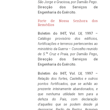
São Jorge e Graciosa,
por Damião Pego
.
Direcção dos Serviços de
Engenharia do Exército.
Forte de Nossa Senhora dos
Remédios
Boletim do IHIT, Vol. LV, 1997 –
Catálogo provisório dos edificios,
fortificações e terrenos pertencentes ao
ministério da Guerra – Concelho reunido
ta
de S.
Cruz e Praia, por Damião Pego
,
Direcção dos Serviços de
Engenharia do Exército.
Boletim do IHIT, Vol. LV, 1997 –
Relação dos fortes, Castellos e outros
pontos fortificados, que se achão ao
prezente inteiramente abandonados, e
que nenhuma utilidade tem para a
defeza do Pais, com declaração
d’aquelles que se podem desde já
desprezar. Barão de Bastos
. Arquivo