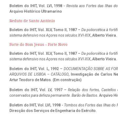
Boletim do IHIT, Vol. LVI, 1998 -
Revista aos Fortes das Ilhas d
Arquivo Histórico Ultramarino
Reduto de Santo António
Boletim do IHIT, Vol. XLV, Tomo II, 1987 –
Da poliorcética à fort
sistema defensivo nos Açores nos séculos XVI-XIX
, Alberto Vieira
Forte do Bom Jesus – Forte Novo
Boletim do IHIT, Vol. XLV, Tomo II, 1987 –
Da poliorcética à fort
sistema defensivo nos Açores nos séculos XVI-XIX
, Alberto Vieira
Boletim do IHIT, Vol. L, 1992 –
DOCUMENTAÇÃO SOBRE AS FORT
ARQUIVOS DE LISBOA – CATÁLOGO
, Investigação de Carlos N
Artur Teodoro de Matos. (Em construção)
Boletim do IHIT, Vol. LV, 1997 –
Relação dos fortes, Castellos
conservados para defeza permanente. Barão de Bastos
. Arquivo Hi
Boletim do IHIT, Vol. LVI, 1998 -
Tombos dos Fortes das Ilhas do F
Direcção dos Serviços de Engenharia do Exército.