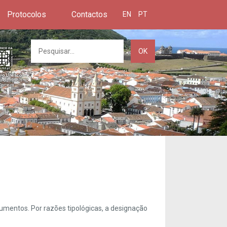
Protocolos
Contactos
EN
PT
OK
umentos. Por razões tipológicas, a designação