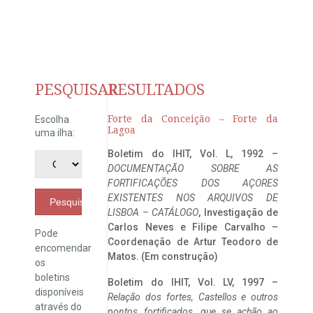
PESQUISAR
RESULTADOS
Forte da Conceição – Forte da
Escolha
Lagoa
uma ilha:
Boletim do IHIT, Vol. L, 1992 –
DOCUMENTAÇÃO SOBRE AS
FORTIFICAÇÕES DOS AÇORES
EXISTENTES NOS ARQUIVOS DE
Pesquisar
LISBOA – CATÁLOGO
, Investigação de
Carlos Neves e Filipe Carvalho –
Pode
Coordenação de Artur Teodoro de
encomendar
Matos. (Em construção)
os
boletins
Boletim do IHIT, Vol. LV, 1997 –
disponíveis
Relação dos fortes, Castellos e outros
através do
pontos fortificados, que se achão ao