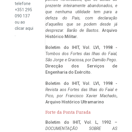
telefone
prezente inteiramente abandonados, e
+351 295
que nenhuma utilidade tem para a
090 137
defeza do Pais, com declaração
ou ao
d’aquelles que se podem desde já
clicar
aqui
desprezar. Barão de Bastos
. Arquivo
.
Histórico Militar.
Boletim do IHIT, Vol. LVI, 1998 -
Tombos dos Fortes das Ilhas do Faial,
São Jorge e Graciosa,
por Damião Pego
.
Direcção dos Serviços de
Engenharia do Exército.
Boletim do IHIT, Vol. LVI, 1998 -
Revista aos Fortes das Ilhas do Faial e
Pico, por Francisco Xavier Machado
,
Arquivo Histórico Ultramarino
Forte da Ponta Furada
Boletim do IHIT, Vol. L, 1992 –
DOCUMENTAÇÃO SOBRE AS