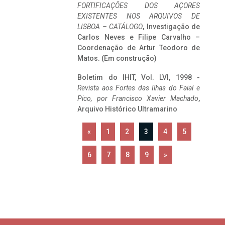
FORTIFICAÇÕES DOS AÇORES
EXISTENTES NOS ARQUIVOS DE
LISBOA – CATÁLOGO
, Investigação de
Carlos Neves e Filipe Carvalho –
Coordenação de Artur Teodoro de
Matos. (Em construção)
Boletim do IHIT, Vol. LVI, 1998 -
Revista aos Fortes das Ilhas do Faial e
Pico, por Francisco Xavier Machado
,
Arquivo Histórico Ultramarino
«
1
2
3
4
5
6
7
8
9
»