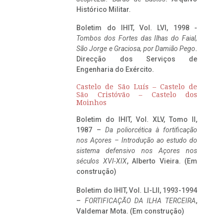
Histórico Militar.
Boletim do IHIT, Vol. LVI, 1998 -
Tombos dos Fortes das Ilhas do Faial,
São Jorge e Graciosa,
por Damião Pego
.
Direcção dos Serviços de
Engenharia do Exército.
Castelo de São Luís – Castelo de
São Cristóvão – Castelo dos
Moinhos
Boletim do IHIT, Vol. XLV, Tomo II,
1987 –
Da poliorcética à fortificação
nos Açores – Introdução ao estudo do
sistema defensivo nos Açores nos
séculos XVI-XIX
, Alberto Vieira. (Em
construção)
Boletim do IHIT, Vol. LI-LII, 1993-1994
–
FORTIFICAÇÃO DA ILHA TERCEIRA
,
Valdemar Mota. (Em construção)