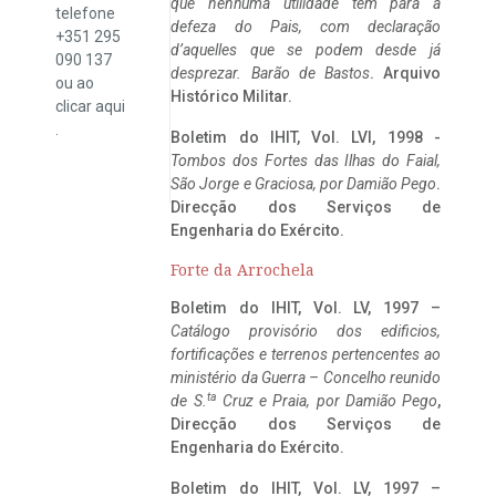
que nenhuma utilidade tem para a
telefone
defeza do Pais, com declaração
+351 295
d’aquelles que se podem desde já
090 137
desprezar. Barão de Bastos
. Arquivo
ou ao
Histórico Militar.
clicar
aqui
.
Boletim do IHIT, Vol. LVI, 1998 -
Tombos dos Fortes das Ilhas do Faial,
São Jorge e Graciosa,
por Damião Pego
.
Direcção dos Serviços de
Engenharia do Exército.
Forte da Arrochela
Boletim do IHIT, Vol. LV, 1997 –
Catálogo provisório dos edificios,
fortificações e terrenos pertencentes ao
ministério da Guerra – Concelho reunido
ta
de S.
Cruz e Praia, por Damião Pego
,
Direcção dos Serviços de
Engenharia do Exército.
Boletim do IHIT, Vol. LV, 1997 –