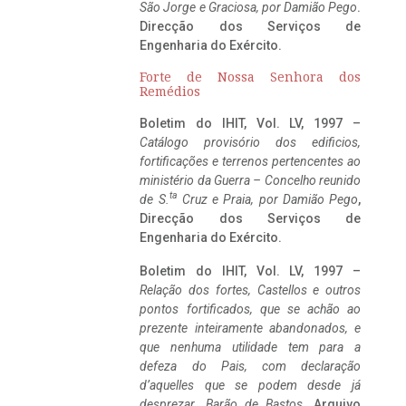
São Jorge e Graciosa,
por Damião Pego
.
Direcção dos Serviços de
Engenharia do Exército.
Forte de Nossa Senhora dos
Remédios
Boletim do IHIT, Vol. LV, 1997 –
Catálogo provisório dos edificios,
fortificações e terrenos pertencentes ao
ministério da Guerra – Concelho reunido
ta
de S.
Cruz e Praia, por Damião Pego
,
Direcção dos Serviços de
Engenharia do Exército.
Boletim do IHIT, Vol. LV, 1997 –
Relação dos fortes, Castellos e outros
pontos fortificados, que se achão ao
prezente inteiramente abandonados, e
que nenhuma utilidade tem para a
defeza do Pais, com declaração
d’aquelles que se podem desde já
desprezar. Barão de Bastos
. Arquivo