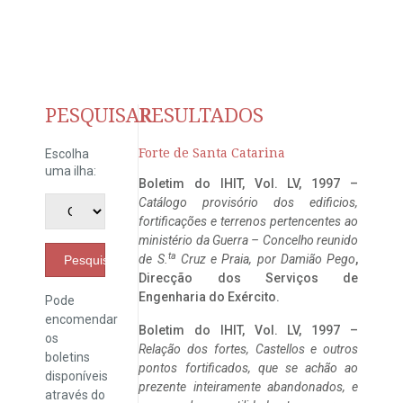
PESQUISAR
RESULTADOS
Forte de Santa Catarina
Escolha
uma ilha:
Boletim do IHIT, Vol. LV, 1997 –
Catálogo provisório dos edificios,
fortificações e terrenos pertencentes ao
ministério da Guerra – Concelho reunido
ta
de S.
Cruz e Praia, por Damião Pego
,
Pesquisar
Direcção dos Serviços de
Engenharia do Exército.
Pode
encomendar
Boletim do IHIT, Vol. LV, 1997 –
os
Relação dos fortes, Castellos e outros
boletins
pontos fortificados, que se achão ao
disponíveis
prezente inteiramente abandonados, e
através do