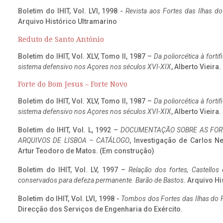
Boletim do IHIT, Vol. LVI, 1998 -
Revista aos Fortes das Ilhas d
Arquivo Histórico Ultramarino
Reduto de Santo António
Boletim do IHIT, Vol. XLV, Tomo II, 1987 –
Da poliorcética à fort
sistema defensivo nos Açores nos séculos XVI-XIX
, Alberto Vieira
Forte do Bom Jesus – Forte Novo
Boletim do IHIT, Vol. XLV, Tomo II, 1987 –
Da poliorcética à fort
sistema defensivo nos Açores nos séculos XVI-XIX
, Alberto Vieira
Boletim do IHIT, Vol. L, 1992 –
DOCUMENTAÇÃO SOBRE AS FORT
ARQUIVOS DE LISBOA – CATÁLOGO
, Investigação de Carlos N
Artur Teodoro de Matos. (Em construção)
Boletim do IHIT, Vol. LV, 1997 –
Relação dos fortes, Castellos
conservados para defeza permanente. Barão de Bastos
. Arquivo Hi
Boletim do IHIT, Vol. LVI, 1998 -
Tombos dos Fortes das Ilhas do F
Direcção dos Serviços de Engenharia do Exército.