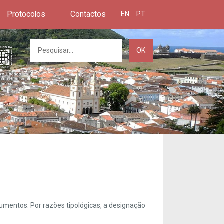
Protocolos
Contactos
EN
PT
OK
umentos. Por razões tipológicas, a designação