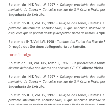
Boletim do IHIT, Vol. LV, 1997 –
Catálogo provisório dos edific
ta
ministério da Guerra – Concelho reunido de S.
Cruz e Praia, po
Engenharia do Exército.
Boletim do IHIT, Vol. LV, 1997 –
Relação dos fortes, Castellos e
prezente inteiramente abandonados, e que nenhuma utilidade 
d’aquelles que se podem desde já desprezar. Barão de Bastos
. Arqui
Boletim do IHIT, Vol. LVI, 1998 -
Tombos dos Fortes das Ilhas do F
Direcção dos Serviços de Engenharia do Exército.
Forte da Folga
Boletim do IHIT, Vol. XLV, Tomo II, 1987 –
Da poliorcética à fort
sistema defensivo nos Açores nos séculos XVI-XIX
, Alberto Vieira
Boletim do IHIT, Vol. LV, 1997 –
Catálogo provisório dos edific
ta
ministério da Guerra – Concelho reunido de S.
Cruz e Praia, po
Engenharia do Exército.
Boletim do IHIT, Vol. LV, 1997 –
Relação dos fortes, Castellos e
prezente inteiramente abandonados, e que nenhuma utilidade 