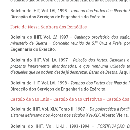
d’aquelles que se podem desde já desprezar. Barão de Bastos
. Arqui
Boletim do IHIT, Vol. LVI, 1998 -
Tombos dos Fortes das Ilhas do F
Direcção dos Serviços de Engenharia do Exército.
Forte de Nossa Senhora dos Remédios
Boletim do IHIT, Vol. LV, 1997 –
Catálogo provisório dos edific
ta
ministério da Guerra – Concelho reunido de S.
Cruz e Praia, po
Engenharia do Exército.
Boletim do IHIT, Vol. LV, 1997 –
Relação dos fortes, Castellos e
prezente inteiramente abandonados, e que nenhuma utilidade 
d’aquelles que se podem desde já desprezar. Barão de Bastos
. Arqui
Boletim do IHIT, Vol. LVI, 1998 -
Tombos dos Fortes das Ilhas do F
Direcção dos Serviços de Engenharia do Exército.
Castelo de São Luís – Castelo de São Cristóvão – Castelo do
Boletim do IHIT, Vol. XLV, Tomo II, 1987 –
Da poliorcética à fort
sistema defensivo nos Açores nos séculos XVI-XIX
, Alberto Vieira
Boletim do IHIT, Vol. LI-LII, 1993-1994 –
FORTIFICAÇÃO D