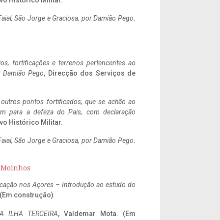
vo Histórico Militar.
aial, São Jorge e Graciosa,
por Damião Pego
.
ios, fortificações e terrenos pertencentes ao
r Damião Pego
, Direcção dos Serviços de
 outros pontos fortificados, que se achão ao
tem para a defeza do Pais, com declaração
vo Histórico Militar.
aial, São Jorge e Graciosa,
por Damião Pego
.
s Moinhos
ificação nos Açores – Introdução ao estudo do
. (Em construção)
A ILHA TERCEIRA
, Valdemar Mota. (Em