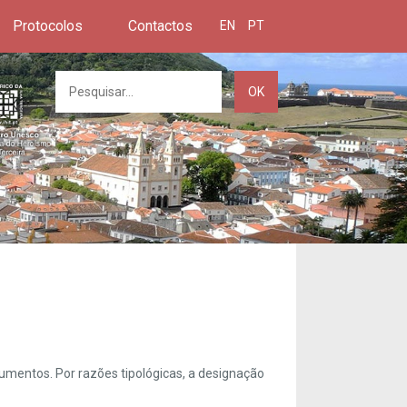
Protocolos
Contactos
EN
PT
OK
umentos. Por razões tipológicas, a designação