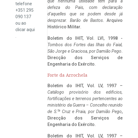
que nenhuma utilidade tem para a
telefone
defeza do Pais, com declaração
+351 295
d’aquelles que se podem desde já
090 137
desprezar. Barão de Bastos
. Arquivo
ou ao
Histórico Militar.
clicar
aqui
.
Boletim do IHIT, Vol. LVI, 1998 -
Tombos dos Fortes das Ilhas do Faial,
São Jorge e Graciosa,
por Damião Pego
.
Direcção dos Serviços de
Engenharia do Exército.
Forte da Arrochela
Boletim do IHIT, Vol. LV, 1997 –
Catálogo provisório dos edificios,
fortificações e terrenos pertencentes ao
ministério da Guerra – Concelho reunido
ta
de S.
Cruz e Praia, por Damião Pego
,
Direcção dos Serviços de
Engenharia do Exército.
Boletim do IHIT, Vol. LV, 1997 –