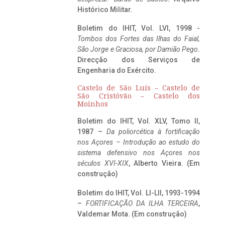
Histórico Militar.
Boletim do IHIT, Vol. LVI, 1998 -
Tombos dos Fortes das Ilhas do Faial,
São Jorge e Graciosa,
por Damião Pego
.
Direcção dos Serviços de
Engenharia do Exército.
Castelo de São Luís – Castelo de
São Cristóvão – Castelo dos
Moinhos
Boletim do IHIT, Vol. XLV, Tomo II,
1987 –
Da poliorcética à fortificação
nos Açores – Introdução ao estudo do
sistema defensivo nos Açores nos
séculos XVI-XIX
, Alberto Vieira. (Em
construção)
Boletim do IHIT, Vol. LI-LII, 1993-1994
–
FORTIFICAÇÃO DA ILHA TERCEIRA
,
Valdemar Mota. (Em construção)