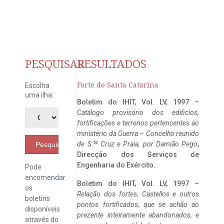
PESQUISAR
RESULTADOS
Forte de Santa Catarina
Escolha
uma ilha:
Boletim do IHIT, Vol. LV, 1997 –
Catálogo provisório dos edificios,
fortificações e terrenos pertencentes ao
ministério da Guerra – Concelho reunido
ta
de S.
Cruz e Praia, por Damião Pego
,
Pesquisar
Direcção dos Serviços de
Engenharia do Exército.
Pode
encomendar
Boletim do IHIT, Vol. LV, 1997 –
os
Relação dos fortes, Castellos e outros
boletins
pontos fortificados, que se achão ao
disponíveis
prezente inteiramente abandonados, e
através do