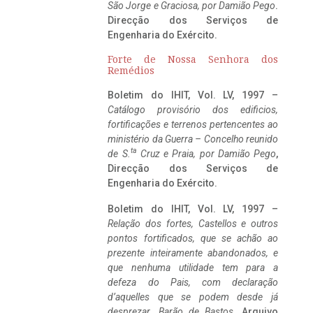
São Jorge e Graciosa,
por Damião Pego
.
Direcção dos Serviços de
Engenharia do Exército.
Forte de Nossa Senhora dos
Remédios
Boletim do IHIT, Vol. LV, 1997 –
Catálogo provisório dos edificios,
fortificações e terrenos pertencentes ao
ministério da Guerra – Concelho reunido
ta
de S.
Cruz e Praia, por Damião Pego
,
Direcção dos Serviços de
Engenharia do Exército.
Boletim do IHIT, Vol. LV, 1997 –
Relação dos fortes, Castellos e outros
pontos fortificados, que se achão ao
prezente inteiramente abandonados, e
que nenhuma utilidade tem para a
defeza do Pais, com declaração
d’aquelles que se podem desde já
desprezar. Barão de Bastos
. Arquivo