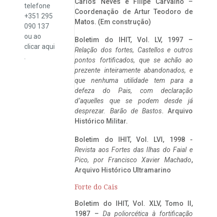
Carlos Neves e Filipe Carvalho –
telefone
Coordenação de Artur Teodoro de
+351 295
Matos. (Em construção)
090 137
ou ao
Boletim do IHIT, Vol. LV, 1997 –
clicar
aqui
Relação dos fortes, Castellos e outros
.
pontos fortificados, que se achão ao
prezente inteiramente abandonados, e
que nenhuma utilidade tem para a
defeza do Pais, com declaração
d’aquelles que se podem desde já
desprezar. Barão de Bastos
. Arquivo
Histórico Militar.
Boletim do IHIT, Vol. LVI, 1998 -
Revista aos Fortes das Ilhas do Faial e
Pico, por Francisco Xavier Machado
,
Arquivo Histórico Ultramarino
Forte do Cais
Boletim do IHIT, Vol. XLV, Tomo II,
1987 –
Da poliorcética à fortificação