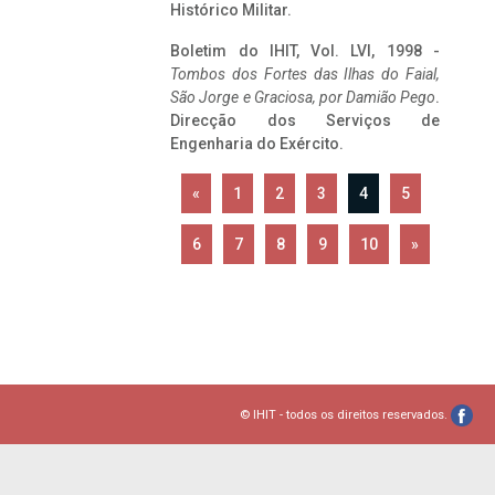
Histórico Militar.
Boletim do IHIT, Vol. LVI, 1998 -
Tombos dos Fortes das Ilhas do Faial,
São Jorge e Graciosa,
por Damião Pego
.
Direcção dos Serviços de
Engenharia do Exército.
«
1
2
3
4
5
6
7
8
9
10
»
© IHIT - todos os direitos reservados.