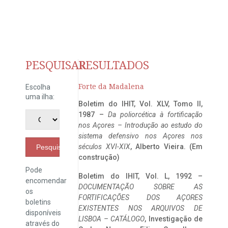
PESQUISAR
RESULTADOS
Forte da Madalena
Escolha
uma ilha:
Boletim do IHIT, Vol. XLV, Tomo II,
1987 –
Da poliorcética à fortificação
nos Açores – Introdução ao estudo do
sistema defensivo nos Açores nos
séculos XVI-XIX
, Alberto Vieira. (Em
Pesquisar
construção)
Pode
Boletim do IHIT, Vol. L, 1992 –
encomendar
DOCUMENTAÇÃO SOBRE AS
os
FORTIFICAÇÕES DOS AÇORES
boletins
EXISTENTES NOS ARQUIVOS DE
disponíveis
LISBOA – CATÁLOGO
, Investigação de
através do