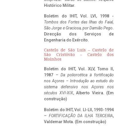
Histórico Militar.
Boletim do IHIT, Vol. LVI, 1998 -
Tombos dos Fortes das Ilhas do Faial,
São Jorge e Graciosa,
por Damião Pego
.
Direcção dos Serviços de
Engenharia do Exército.
Castelo de São Luís – Castelo de
São Cristóvão – Castelo dos
Moinhos
Boletim do IHIT, Vol. XLV, Tomo II,
1987 –
Da poliorcética à fortificação
nos Açores – Introdução ao estudo do
sistema defensivo nos Açores nos
séculos XVI-XIX
, Alberto Vieira. (Em
construção)
Boletim do IHIT, Vol. LI-LII, 1993-1994
–
FORTIFICAÇÃO DA ILHA TERCEIRA
,
Valdemar Mota. (Em construção)