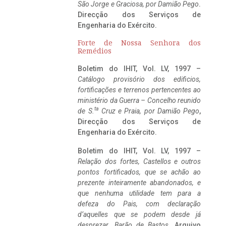
São Jorge e Graciosa,
por Damião Pego
.
Direcção dos Serviços de
Engenharia do Exército.
Forte de Nossa Senhora dos
Remédios
Boletim do IHIT, Vol. LV, 1997 –
Catálogo provisório dos edificios,
fortificações e terrenos pertencentes ao
ministério da Guerra – Concelho reunido
ta
de S.
Cruz e Praia, por Damião Pego
,
Direcção dos Serviços de
Engenharia do Exército.
Boletim do IHIT, Vol. LV, 1997 –
Relação dos fortes, Castellos e outros
pontos fortificados, que se achão ao
prezente inteiramente abandonados, e
que nenhuma utilidade tem para a
defeza do Pais, com declaração
d’aquelles que se podem desde já
desprezar. Barão de Bastos
. Arquivo