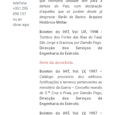
que nenhuma utilidade tem para a
telefone
defeza do Pais, com declaração
+351 295
d’aquelles que se podem desde já
090 137
desprezar. Barão de Bastos
. Arquivo
ou ao
Histórico Militar.
clicar
aqui
.
Boletim do IHIT, Vol. LVI, 1998 -
Tombos dos Fortes das Ilhas do Faial,
São Jorge e Graciosa,
por Damião Pego
.
Direcção dos Serviços de
Engenharia do Exército.
Forte da Arrochela
Boletim do IHIT, Vol. LV, 1997 –
Catálogo provisório dos edificios,
fortificações e terrenos pertencentes ao
ministério da Guerra – Concelho reunido
ta
de S.
Cruz e Praia, por Damião Pego
,
Direcção dos Serviços de
Engenharia do Exército.
Boletim do IHIT, Vol. LV, 1997 –