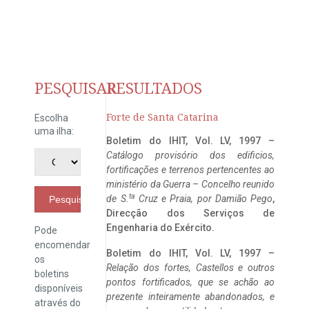
PESQUISAR
RESULTADOS
Forte de Santa Catarina
Escolha
uma ilha:
Boletim do IHIT, Vol. LV, 1997 –
Catálogo provisório dos edificios,
fortificações e terrenos pertencentes ao
ministério da Guerra – Concelho reunido
ta
de S.
Cruz e Praia, por Damião Pego
,
Pesquisar
Direcção dos Serviços de
Engenharia do Exército.
Pode
encomendar
Boletim do IHIT, Vol. LV, 1997 –
os
Relação dos fortes, Castellos e outros
boletins
pontos fortificados, que se achão ao
disponíveis
prezente inteiramente abandonados, e
através do