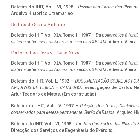
Boletim do IHIT, Vol. LVI, 1998 -
Revista aos Fortes das Ilhas d
Arquivo Histórico Ultramarino
Reduto de Santo António
Boletim do IHIT, Vol. XLV, Tomo II, 1987 –
Da poliorcética à fort
sistema defensivo nos Açores nos séculos XVI-XIX
, Alberto Vieira
Forte do Bom Jesus – Forte Novo
Boletim do IHIT, Vol. XLV, Tomo II, 1987 –
Da poliorcética à fort
sistema defensivo nos Açores nos séculos XVI-XIX
, Alberto Vieira
Boletim do IHIT, Vol. L, 1992 –
DOCUMENTAÇÃO SOBRE AS FORT
ARQUIVOS DE LISBOA – CATÁLOGO
, Investigação de Carlos N
Artur Teodoro de Matos. (Em construção)
Boletim do IHIT, Vol. LV, 1997 –
Relação dos fortes, Castellos
conservados para defeza permanente. Barão de Bastos
. Arquivo Hi
Boletim do IHIT, Vol. LVI, 1998 -
Tombos dos Fortes das Ilhas do F
Direcção dos Serviços de Engenharia do Exército.