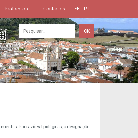
Protocolos
Contactos
EN
PT
OK
umentos. Por razões tipológicas, a designação