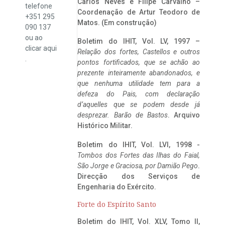
Carlos Neves e Filipe Carvalho –
telefone
Coordenação de Artur Teodoro de
+351 295
Matos. (Em construção)
090 137
ou ao
Boletim do IHIT, Vol. LV, 1997 –
clicar
aqui
Relação dos fortes, Castellos e outros
.
pontos fortificados, que se achão ao
prezente inteiramente abandonados, e
que nenhuma utilidade tem para a
defeza do Pais, com declaração
d’aquelles que se podem desde já
desprezar. Barão de Bastos
. Arquivo
Histórico Militar.
Boletim do IHIT, Vol. LVI, 1998 -
Tombos dos Fortes das Ilhas do Faial,
São Jorge e Graciosa,
por Damião Pego
.
Direcção dos Serviços de
Engenharia do Exército.
Forte do Espírito Santo
Boletim do IHIT, Vol. XLV, Tomo II,