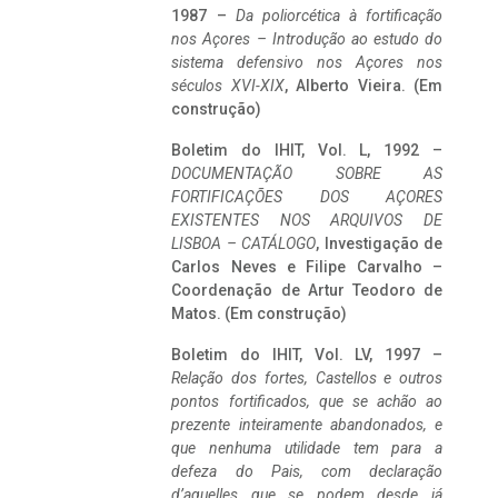
1987 –
Da poliorcética à fortificação
nos Açores – Introdução ao estudo do
sistema defensivo nos Açores nos
séculos XVI-XIX
, Alberto Vieira. (Em
construção)
Boletim do IHIT, Vol. L, 1992 –
DOCUMENTAÇÃO SOBRE AS
FORTIFICAÇÕES DOS AÇORES
EXISTENTES NOS ARQUIVOS DE
LISBOA – CATÁLOGO
, Investigação de
Carlos Neves e Filipe Carvalho –
Coordenação de Artur Teodoro de
Matos. (Em construção)
Boletim do IHIT, Vol. LV, 1997 –
Relação dos fortes, Castellos e outros
pontos fortificados, que se achão ao
prezente inteiramente abandonados, e
que nenhuma utilidade tem para a
defeza do Pais, com declaração
d’aquelles que se podem desde já