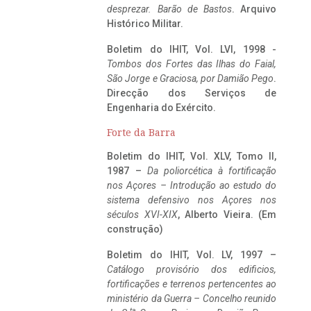
desprezar. Barão de Bastos
. Arquivo
Histórico Militar.
Boletim do IHIT, Vol. LVI, 1998 -
Tombos dos Fortes das Ilhas do Faial,
São Jorge e Graciosa,
por Damião Pego
.
Direcção dos Serviços de
Engenharia do Exército.
Forte da Barra
Boletim do IHIT, Vol. XLV, Tomo II,
1987 –
Da poliorcética à fortificação
nos Açores – Introdução ao estudo do
sistema defensivo nos Açores nos
séculos XVI-XIX
, Alberto Vieira. (Em
construção)
Boletim do IHIT, Vol. LV, 1997 –
Catálogo provisório dos edificios,
fortificações e terrenos pertencentes ao
ministério da Guerra – Concelho reunido
ta