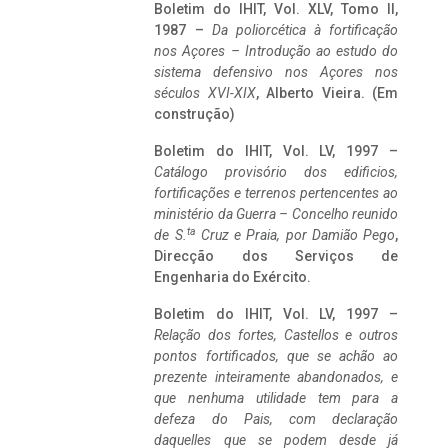
Boletim do IHIT, Vol. XLV, Tomo II,
1987 –
Da poliorcética à fortificação
nos Açores – Introdução ao estudo do
sistema defensivo nos Açores nos
séculos XVI-XIX
, Alberto Vieira. (Em
construção)
Boletim do IHIT, Vol. LV, 1997 –
Catálogo provisório dos edificios,
fortificações e terrenos pertencentes ao
ministério da Guerra – Concelho reunido
ta
de S.
Cruz e Praia, por Damião Pego
,
Direcção dos Serviços de
Engenharia do Exército.
Boletim do IHIT, Vol. LV, 1997 –
Relação dos fortes, Castellos e outros
pontos fortificados, que se achão ao
prezente inteiramente abandonados, e
que nenhuma utilidade tem para a
defeza do Pais, com declaração
daquelles que se podem desde já