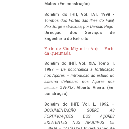
Matos. (Em construção)
Boletim do IHIT, Vol. LVI, 1998 -
Tombos dos Fortes das Ilhas do Faial,
São Jorge e Graciosa,
por Damião Pego
.
Direcção dos Serviços de
Engenharia do Exército.
Forte de São Miguel o Anjo – Forte
da Queimada
Boletim do IHIT, Vol. XLV, Tomo II,
1987 –
Da poliorcética à fortificação
nos Açores – Introdução ao estudo do
sistema defensivo nos Açores nos
séculos XVI-XIX
, Alberto Vieira. (Em
construção)
Boletim do IHIT, Vol. L, 1992 –
DOCUMENTAÇÃO SOBRE AS
FORTIFICAÇÕES DOS AÇORES
EXISTENTES NOS ARQUIVOS DE
LISBOA – CATÁLOGO
, Investigação de