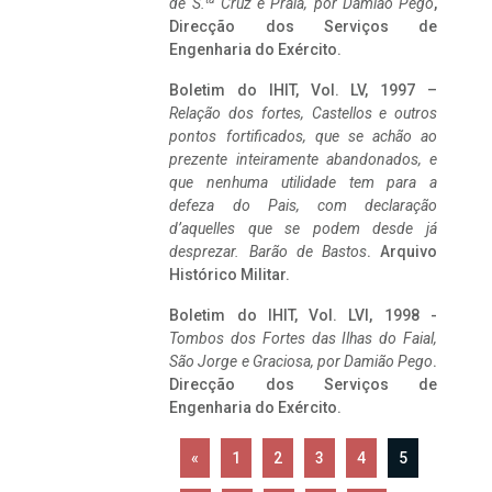
de S.
Cruz e Praia, por Damião Pego
,
Direcção dos Serviços de
Engenharia do Exército.
Boletim do IHIT, Vol. LV, 1997 –
Relação dos fortes, Castellos e outros
pontos fortificados, que se achão ao
prezente inteiramente abandonados, e
que nenhuma utilidade tem para a
defeza do Pais, com declaração
d’aquelles que se podem desde já
desprezar. Barão de Bastos
. Arquivo
Histórico Militar.
Boletim do IHIT, Vol. LVI, 1998 -
Tombos dos Fortes das Ilhas do Faial,
São Jorge e Graciosa,
por Damião Pego
.
Direcção dos Serviços de
Engenharia do Exército.
«
1
2
3
4
5