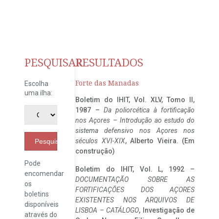
PESQUISAR
RESULTADOS
Forte das Manadas
Escolha
uma ilha:
Boletim do IHIT, Vol. XLV, Tomo II,
1987 –
Da poliorcética à fortificação
nos Açores – Introdução ao estudo do
sistema defensivo nos Açores nos
séculos XVI-XIX
, Alberto Vieira. (Em
Pesquisar
construção)
Pode
Boletim do IHIT, Vol. L, 1992 –
encomendar
DOCUMENTAÇÃO SOBRE AS
os
FORTIFICAÇÕES DOS AÇORES
boletins
EXISTENTES NOS ARQUIVOS DE
disponíveis
LISBOA – CATÁLOGO
, Investigação de
através do