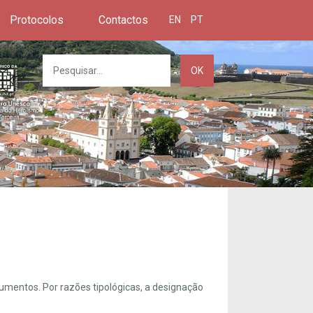
Protocolos
Contactos
EN
PT
OK
umentos. Por razões tipológicas, a designação