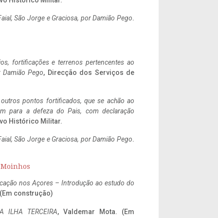
vo Histórico Militar.
aial, São Jorge e Graciosa,
por Damião Pego
.
ios, fortificações e terrenos pertencentes ao
r Damião Pego
, Direcção dos Serviços de
 outros pontos fortificados, que se achão ao
tem para a defeza do Pais, com declaração
vo Histórico Militar.
aial, São Jorge e Graciosa,
por Damião Pego
.
s Moinhos
ificação nos Açores – Introdução ao estudo do
. (Em construção)
A ILHA TERCEIRA
, Valdemar Mota. (Em