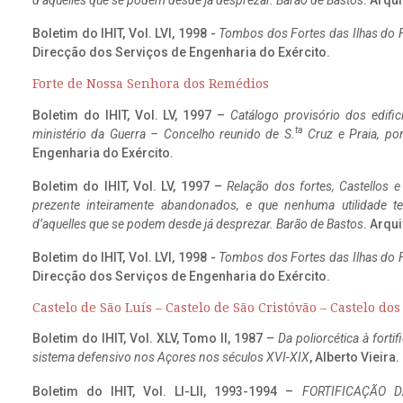
d’aquelles que se podem desde já desprezar. Barão de Bastos
. Arqui
Boletim do IHIT, Vol. LVI, 1998 -
Tombos dos Fortes das Ilhas do F
Direcção dos Serviços de Engenharia do Exército.
Forte de Nossa Senhora dos Remédios
Boletim do IHIT, Vol. LV, 1997 –
Catálogo provisório dos edific
ta
ministério da Guerra – Concelho reunido de S.
Cruz e Praia, po
Engenharia do Exército.
Boletim do IHIT, Vol. LV, 1997 –
Relação dos fortes, Castellos e
prezente inteiramente abandonados, e que nenhuma utilidade 
d’aquelles que se podem desde já desprezar. Barão de Bastos
. Arqui
Boletim do IHIT, Vol. LVI, 1998 -
Tombos dos Fortes das Ilhas do F
Direcção dos Serviços de Engenharia do Exército.
Castelo de São Luís – Castelo de São Cristóvão – Castelo do
Boletim do IHIT, Vol. XLV, Tomo II, 1987 –
Da poliorcética à fort
sistema defensivo nos Açores nos séculos XVI-XIX
, Alberto Vieira
Boletim do IHIT, Vol. LI-LII, 1993-1994 –
FORTIFICAÇÃO D