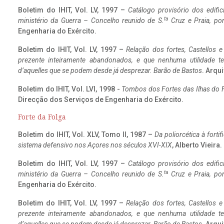
Boletim do IHIT, Vol. LV, 1997 –
Catálogo provisório dos edific
ta
ministério da Guerra – Concelho reunido de S.
Cruz e Praia, po
Engenharia do Exército.
Boletim do IHIT, Vol. LV, 1997 –
Relação dos fortes, Castellos e
prezente inteiramente abandonados, e que nenhuma utilidade 
d’aquelles que se podem desde já desprezar. Barão de Bastos
. Arqui
Boletim do IHIT, Vol. LVI, 1998 -
Tombos dos Fortes das Ilhas do F
Direcção dos Serviços de Engenharia do Exército.
Forte da Folga
Boletim do IHIT, Vol. XLV, Tomo II, 1987 –
Da poliorcética à fort
sistema defensivo nos Açores nos séculos XVI-XIX
, Alberto Vieira
Boletim do IHIT, Vol. LV, 1997 –
Catálogo provisório dos edific
ta
ministério da Guerra – Concelho reunido de S.
Cruz e Praia, po
Engenharia do Exército.
Boletim do IHIT, Vol. LV, 1997 –
Relação dos fortes, Castellos e
prezente inteiramente abandonados, e que nenhuma utilidade 