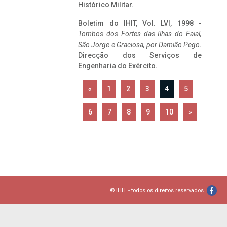
Histórico Militar.
Boletim do IHIT, Vol. LVI, 1998 -
Tombos dos Fortes das Ilhas do Faial,
São Jorge e Graciosa,
por Damião Pego
.
Direcção dos Serviços de
Engenharia do Exército.
«
1
2
3
4
5
6
7
8
9
10
»
© IHIT - todos os direitos reservados.