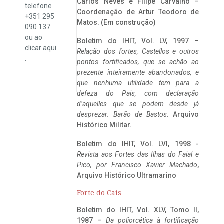
Carlos Neves e Filipe Carvalho –
telefone
Coordenação de Artur Teodoro de
+351 295
Matos. (Em construção)
090 137
ou ao
Boletim do IHIT, Vol. LV, 1997 –
clicar
aqui
Relação dos fortes, Castellos e outros
.
pontos fortificados, que se achão ao
prezente inteiramente abandonados, e
que nenhuma utilidade tem para a
defeza do Pais, com declaração
d’aquelles que se podem desde já
desprezar. Barão de Bastos
. Arquivo
Histórico Militar.
Boletim do IHIT, Vol. LVI, 1998 -
Revista aos Fortes das Ilhas do Faial e
Pico, por Francisco Xavier Machado
,
Arquivo Histórico Ultramarino
Forte do Cais
Boletim do IHIT, Vol. XLV, Tomo II,
1987 –
Da poliorcética à fortificação