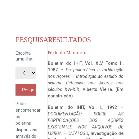
PESQUISAR
RESULTADOS
Forte da Madalena
Escolha
uma ilha:
Boletim do IHIT, Vol. XLV, Tomo II,
1987 –
Da poliorcética à fortificação
nos Açores – Introdução ao estudo do
sistema defensivo nos Açores nos
séculos XVI-XIX
, Alberto Vieira. (Em
Pesquisar
construção)
Pode
Boletim do IHIT, Vol. L, 1992 –
encomendar
DOCUMENTAÇÃO SOBRE AS
os
FORTIFICAÇÕES DOS AÇORES
boletins
EXISTENTES NOS ARQUIVOS DE
disponíveis
LISBOA – CATÁLOGO
, Investigação de
através do