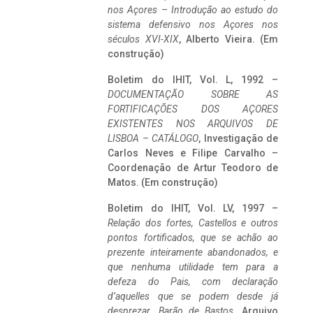
nos Açores – Introdução ao estudo do
sistema defensivo nos Açores nos
séculos XVI-XIX
, Alberto Vieira. (Em
construção)
Boletim do IHIT, Vol. L, 1992 –
DOCUMENTAÇÃO SOBRE AS
FORTIFICAÇÕES DOS AÇORES
EXISTENTES NOS ARQUIVOS DE
LISBOA – CATÁLOGO
, Investigação de
Carlos Neves e Filipe Carvalho –
Coordenação de Artur Teodoro de
Matos. (Em construção)
Boletim do IHIT, Vol. LV, 1997 –
Relação dos fortes, Castellos e outros
pontos fortificados, que se achão ao
prezente inteiramente abandonados, e
que nenhuma utilidade tem para a
defeza do Pais, com declaração
d’aquelles que se podem desde já
desprezar. Barão de Bastos
. Arquivo