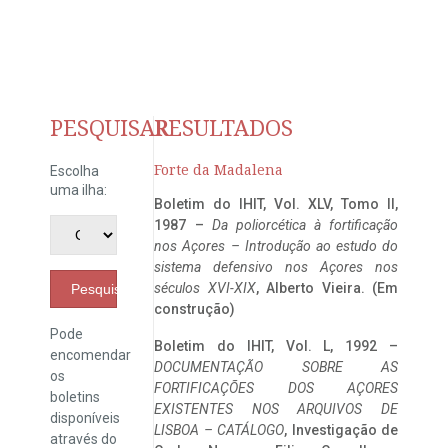
PESQUISAR
RESULTADOS
Forte da Madalena
Escolha
uma ilha:
Boletim do IHIT, Vol. XLV, Tomo II,
1987 –
Da poliorcética à fortificação
nos Açores – Introdução ao estudo do
sistema defensivo nos Açores nos
séculos XVI-XIX
, Alberto Vieira. (Em
Pesquisar
construção)
Pode
Boletim do IHIT, Vol. L, 1992 –
encomendar
DOCUMENTAÇÃO SOBRE AS
os
FORTIFICAÇÕES DOS AÇORES
boletins
EXISTENTES NOS ARQUIVOS DE
disponíveis
LISBOA – CATÁLOGO
, Investigação de
através do