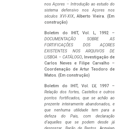
nos Açores – Introdução ao estudo do
sistema defensivo nos Açores nos
séculos XVI-XIX
, Alberto Vieira. (Em
construção)
Boletim do IHIT, Vol. L, 1992 –
DOCUMENTAÇÃO SOBRE AS
FORTIFICAÇÕES DOS AÇORES
EXISTENTES NOS ARQUIVOS DE
LISBOA – CATÁLOGO
, Investigação de
Carlos Neves e Filipe Carvalho –
Coordenação de Artur Teodoro de
Matos. (Em construção)
Boletim do IHIT, Vol. LV, 1997 –
Relação dos fortes, Castellos e outros
pontos fortificados, que se achão ao
prezente inteiramente abandonados, e
que nenhuma utilidade tem para a
defeza do Pais, com declaração
d’aquelles que se podem desde já
desprezar. Barão de Bastos
. Arquivo