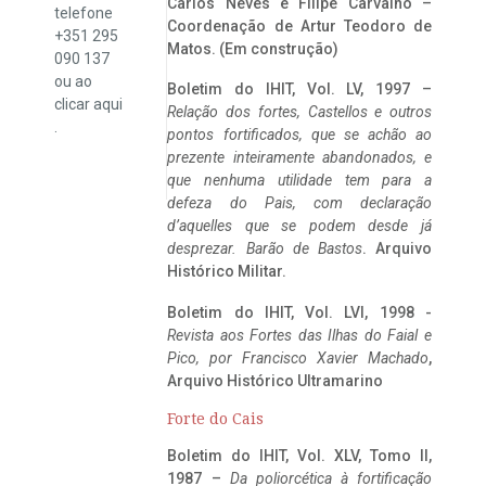
Carlos Neves e Filipe Carvalho –
telefone
Coordenação de Artur Teodoro de
+351 295
Matos. (Em construção)
090 137
ou ao
Boletim do IHIT, Vol. LV, 1997 –
clicar
aqui
Relação dos fortes, Castellos e outros
.
pontos fortificados, que se achão ao
prezente inteiramente abandonados, e
que nenhuma utilidade tem para a
defeza do Pais, com declaração
d’aquelles que se podem desde já
desprezar. Barão de Bastos
. Arquivo
Histórico Militar.
Boletim do IHIT, Vol. LVI, 1998 -
Revista aos Fortes das Ilhas do Faial e
Pico, por Francisco Xavier Machado
,
Arquivo Histórico Ultramarino
Forte do Cais
Boletim do IHIT, Vol. XLV, Tomo II,
1987 –
Da poliorcética à fortificação