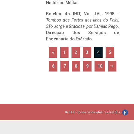
Histórico Militar.
Boletim do IHIT, Vol. LVI, 1998 -
Tombos dos Fortes das Ilhas do Faial,
São Jorge e Graciosa,
por Damião Pego
.
Direcção dos Serviços de
Engenharia do Exército.
«
1
2
3
4
5
6
7
8
9
10
»
© IHIT - todos os direitos reservados.