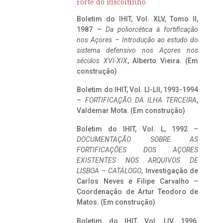
Forte do Biscoitinho
Boletim do IHIT, Vol. XLV, Tomo II,
1987 –
Da poliorcética à fortificação
nos Açores – Introdução ao estudo do
sistema defensivo nos Açores nos
séculos XVI-XIX
, Alberto Vieira. (Em
construção)
Boletim do IHIT, Vol. LI-LII, 1993-1994
–
FORTIFICAÇÃO DA ILHA TERCEIRA
,
Valdemar Mota. (Em construção)
Boletim do IHIT, Vol. L, 1992 –
DOCUMENTAÇÃO SOBRE AS
FORTIFICAÇÕES DOS AÇORES
EXISTENTES NOS ARQUIVOS DE
LISBOA – CATÁLOGO
, Investigação de
Carlos Neves e Filipe Carvalho –
Coordenação de Artur Teodoro de
Matos. (Em construção)
Boletim do IHIT, Vol. LIV, 1996,