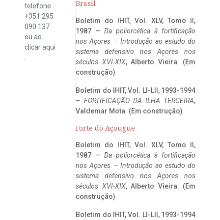
Brasil
telefone
+351 295
Boletim do IHIT, Vol. XLV, Tomo II,
090 137
1987 –
Da poliorcética à fortificação
ou ao
nos Açores – Introdução ao estudo do
clicar
aqui
sistema defensivo nos Açores nos
.
séculos XVI-XIX
, Alberto Vieira. (Em
construção)
Boletim do IHIT, Vol. LI-LII, 1993-1994
–
FORTIFICAÇÃO DA ILHA TERCEIRA
,
Valdemar Mota. (Em construção)
Forte do Açougue
Boletim do IHIT, Vol. XLV, Tomo II,
1987 –
Da poliorcética à fortificação
nos Açores – Introdução ao estudo do
sistema defensivo nos Açores nos
séculos XVI-XIX
, Alberto Vieira. (Em
construção)
Boletim do IHIT, Vol. LI-LII, 1993-1994