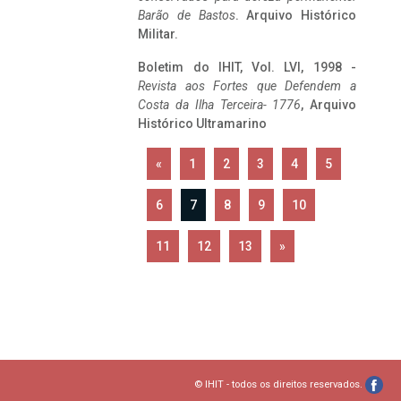
Barão de Bastos
. Arquivo Histórico
Militar.
Boletim do IHIT, Vol. LVI, 1998 -
Revista aos Fortes que Defendem a
Costa da Ilha Terceira- 1776
, Arquivo
Histórico Ultramarino
«
1
2
3
4
5
6
7
8
9
10
11
12
13
»
© IHIT - todos os direitos reservados.