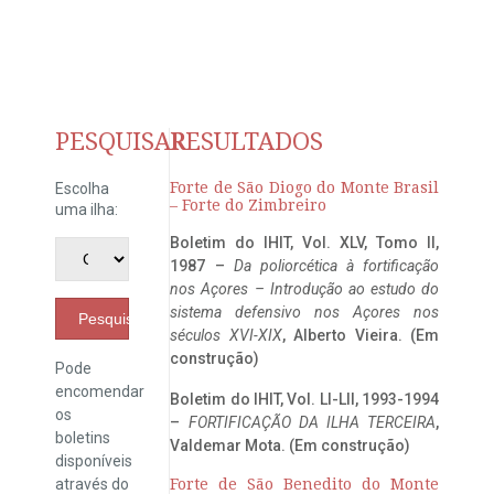
PESQUISAR
RESULTADOS
Forte de São Diogo do Monte Brasil
Escolha
– Forte do Zimbreiro
uma ilha:
Boletim do IHIT, Vol. XLV, Tomo II,
1987 –
Da poliorcética à fortificação
nos Açores – Introdução ao estudo do
sistema defensivo nos Açores nos
Pesquisar
séculos XVI-XIX
, Alberto Vieira. (Em
construção)
Pode
encomendar
Boletim do IHIT, Vol. LI-LII, 1993-1994
os
–
FORTIFICAÇÃO DA ILHA TERCEIRA
,
boletins
Valdemar Mota. (Em construção)
disponíveis
através do
Forte de São Benedito do Monte