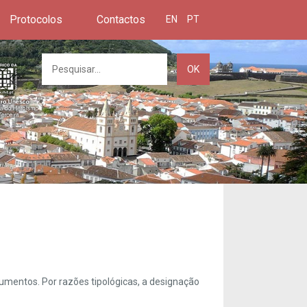
Protocolos
Contactos
EN
PT
OK
umentos. Por razões tipológicas, a designação