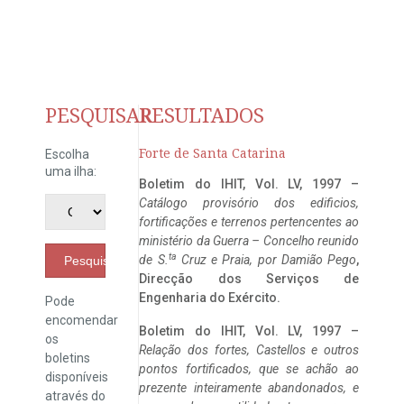
PESQUISAR
RESULTADOS
Forte de Santa Catarina
Escolha
uma ilha:
Boletim do IHIT, Vol. LV, 1997 –
Catálogo provisório dos edificios,
fortificações e terrenos pertencentes ao
ministério da Guerra – Concelho reunido
ta
de S.
Cruz e Praia, por Damião Pego
,
Pesquisar
Direcção dos Serviços de
Engenharia do Exército.
Pode
encomendar
Boletim do IHIT, Vol. LV, 1997 –
os
Relação dos fortes, Castellos e outros
boletins
pontos fortificados, que se achão ao
disponíveis
prezente inteiramente abandonados, e
através do