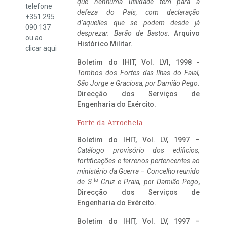
que nenhuma utilidade tem para a
telefone
defeza do Pais, com declaração
+351 295
d’aquelles que se podem desde já
090 137
desprezar. Barão de Bastos
. Arquivo
ou ao
Histórico Militar.
clicar
aqui
.
Boletim do IHIT, Vol. LVI, 1998 -
Tombos dos Fortes das Ilhas do Faial,
São Jorge e Graciosa,
por Damião Pego
.
Direcção dos Serviços de
Engenharia do Exército.
Forte da Arrochela
Boletim do IHIT, Vol. LV, 1997 –
Catálogo provisório dos edificios,
fortificações e terrenos pertencentes ao
ministério da Guerra – Concelho reunido
ta
de S.
Cruz e Praia, por Damião Pego
,
Direcção dos Serviços de
Engenharia do Exército.
Boletim do IHIT, Vol. LV, 1997 –