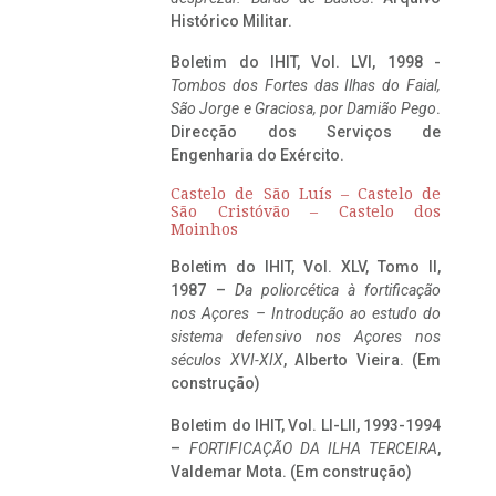
Histórico Militar.
Boletim do IHIT, Vol. LVI, 1998 -
Tombos dos Fortes das Ilhas do Faial,
São Jorge e Graciosa,
por Damião Pego
.
Direcção dos Serviços de
Engenharia do Exército.
Castelo de São Luís – Castelo de
São Cristóvão – Castelo dos
Moinhos
Boletim do IHIT, Vol. XLV, Tomo II,
1987 –
Da poliorcética à fortificação
nos Açores – Introdução ao estudo do
sistema defensivo nos Açores nos
séculos XVI-XIX
, Alberto Vieira. (Em
construção)
Boletim do IHIT, Vol. LI-LII, 1993-1994
–
FORTIFICAÇÃO DA ILHA TERCEIRA
,
Valdemar Mota. (Em construção)