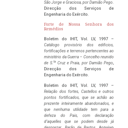
São Jorge e Graciosa,
por Damião Pego
.
Direcção dos Serviços de
Engenharia do Exército.
Forte de Nossa Senhora dos
Remédios
Boletim do IHIT, Vol. LV, 1997 –
Catálogo provisório dos edificios,
fortificações e terrenos pertencentes ao
ministério da Guerra – Concelho reunido
ta
de S.
Cruz e Praia, por Damião Pego
,
Direcção dos Serviços de
Engenharia do Exército.
Boletim do IHIT, Vol. LV, 1997 –
Relação dos fortes, Castellos e outros
pontos fortificados, que se achão ao
prezente inteiramente abandonados, e
que nenhuma utilidade tem para a
defeza do Pais, com declaração
d’aquelles que se podem desde já
desprezar. Barão de Bastos
. Arquivo