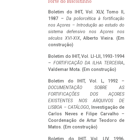
Forte do Biscoitinho
Boletim do IHIT, Vol. XLV, Tomo II,
1987 –
Da poliorcética à fortificação
nos Açores – Introdução ao estudo do
sistema defensivo nos Açores nos
séculos XVI-XIX
, Alberto Vieira. (Em
construção)
Boletim do IHIT, Vol. LI-LII, 1993-1994
–
FORTIFICAÇÃO DA ILHA TERCEIRA
,
Valdemar Mota. (Em construção)
Boletim do IHIT, Vol. L, 1992 –
DOCUMENTAÇÃO SOBRE AS
FORTIFICAÇÕES DOS AÇORES
EXISTENTES NOS ARQUIVOS DE
LISBOA – CATÁLOGO
, Investigação de
Carlos Neves e Filipe Carvalho –
Coordenação de Artur Teodoro de
Matos. (Em construção)
Boletim do IHIT, Vol. LIV, 1996,