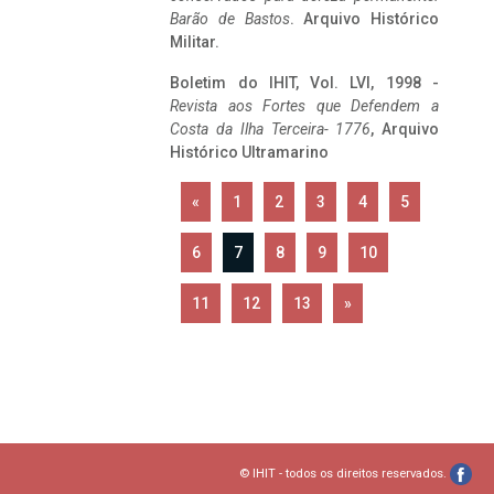
Barão de Bastos
. Arquivo Histórico
Militar.
Boletim do IHIT, Vol. LVI, 1998 -
Revista aos Fortes que Defendem a
Costa da Ilha Terceira- 1776
, Arquivo
Histórico Ultramarino
«
1
2
3
4
5
6
7
8
9
10
11
12
13
»
© IHIT - todos os direitos reservados.