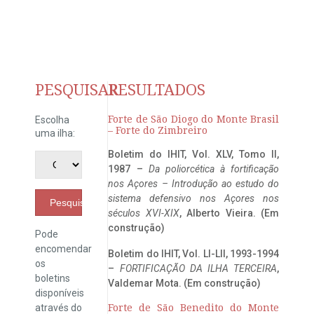
PESQUISAR
RESULTADOS
Forte de São Diogo do Monte Brasil
Escolha
– Forte do Zimbreiro
uma ilha:
Boletim do IHIT, Vol. XLV, Tomo II,
1987 –
Da poliorcética à fortificação
nos Açores – Introdução ao estudo do
sistema defensivo nos Açores nos
Pesquisar
séculos XVI-XIX
, Alberto Vieira. (Em
construção)
Pode
encomendar
Boletim do IHIT, Vol. LI-LII, 1993-1994
os
–
FORTIFICAÇÃO DA ILHA TERCEIRA
,
boletins
Valdemar Mota. (Em construção)
disponíveis
através do
Forte de São Benedito do Monte