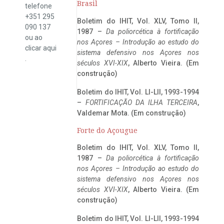
Brasil
telefone
+351 295
Boletim do IHIT, Vol. XLV, Tomo II,
090 137
1987 –
Da poliorcética à fortificação
ou ao
nos Açores – Introdução ao estudo do
clicar
aqui
sistema defensivo nos Açores nos
.
séculos XVI-XIX
, Alberto Vieira. (Em
construção)
Boletim do IHIT, Vol. LI-LII, 1993-1994
–
FORTIFICAÇÃO DA ILHA TERCEIRA
,
Valdemar Mota. (Em construção)
Forte do Açougue
Boletim do IHIT, Vol. XLV, Tomo II,
1987 –
Da poliorcética à fortificação
nos Açores – Introdução ao estudo do
sistema defensivo nos Açores nos
séculos XVI-XIX
, Alberto Vieira. (Em
construção)
Boletim do IHIT, Vol. LI-LII, 1993-1994