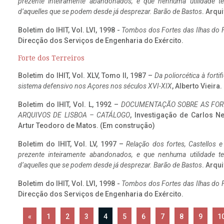
prezente inteiramente abandonados, e que nenhuma utilidade 
d’aquelles que se podem desde já desprezar. Barão de Bastos
. Arqui
Boletim do IHIT, Vol. LVI, 1998 -
Tombos dos Fortes das Ilhas do F
Direcção dos Serviços de Engenharia do Exército.
Forte dos Terreiros
Boletim do IHIT, Vol. XLV, Tomo II, 1987 –
Da poliorcética à fort
sistema defensivo nos Açores nos séculos XVI-XIX
, Alberto Vieira
Boletim do IHIT, Vol. L, 1992 –
DOCUMENTAÇÃO SOBRE AS FORT
ARQUIVOS DE LISBOA – CATÁLOGO
, Investigação de Carlos N
Artur Teodoro de Matos. (Em construção)
Boletim do IHIT, Vol. LV, 1997 –
Relação dos fortes, Castellos e
prezente inteiramente abandonados, e que nenhuma utilidade 
d’aquelles que se podem desde já desprezar. Barão de Bastos
. Arqui
Boletim do IHIT, Vol. LVI, 1998 -
Tombos dos Fortes das Ilhas do F
Direcção dos Serviços de Engenharia do Exército.
«
1
2
3
4
5
6
7
8
9
1