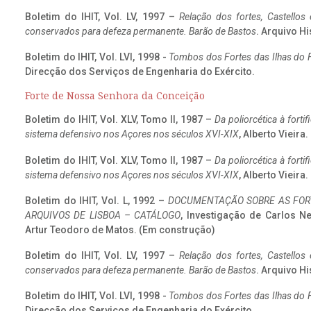
Boletim do IHIT, Vol. LV, 1997 –
Relação dos fortes, Castellos
conservados para defeza permanente. Barão de Bastos
. Arquivo Hi
Boletim do IHIT, Vol. LVI, 1998 -
Tombos dos Fortes das Ilhas do F
Direcção dos Serviços de Engenharia do Exército.
Forte de Nossa Senhora da Conceição
Boletim do IHIT, Vol. XLV, Tomo II, 1987 –
Da poliorcética à fort
sistema defensivo nos Açores nos séculos XVI-XIX
, Alberto Vieira
Boletim do IHIT, Vol. XLV, Tomo II, 1987 –
Da poliorcética à fort
sistema defensivo nos Açores nos séculos XVI-XIX
, Alberto Vieira
Boletim do IHIT, Vol. L, 1992 –
DOCUMENTAÇÃO SOBRE AS FORT
ARQUIVOS DE LISBOA – CATÁLOGO
, Investigação de Carlos N
Artur Teodoro de Matos. (Em construção)
Boletim do IHIT, Vol. LV, 1997 –
Relação dos fortes, Castellos
conservados para defeza permanente. Barão de Bastos
. Arquivo Hi
Boletim do IHIT, Vol. LVI, 1998 -
Tombos dos Fortes das Ilhas do F
Direcção dos Serviços de Engenharia do Exército.