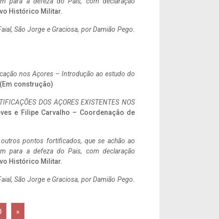
tem para a defeza do Pais, com declaração
vo Histórico Militar.
aial, São Jorge e Graciosa,
por Damião Pego
.
ificação nos Açores – Introdução ao estudo do
. (Em construção)
IFICAÇÕES DOS AÇORES EXISTENTES NOS
eves e Filipe Carvalho – Coordenação de
 outros pontos fortificados, que se achão ao
tem para a defeza do Pais, com declaração
vo Histórico Militar.
aial, São Jorge e Graciosa,
por Damião Pego
.
0
»