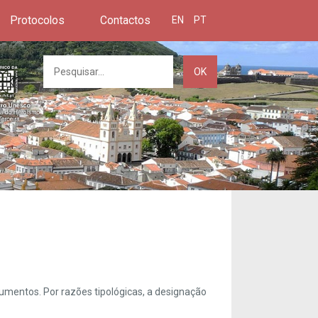
Protocolos
Contactos
EN
PT
OK
umentos. Por razões tipológicas, a designação