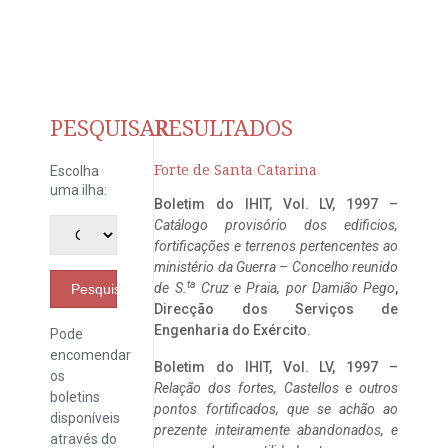
PESQUISAR
RESULTADOS
Forte de Santa Catarina
Escolha
uma ilha:
Boletim do IHIT, Vol. LV, 1997 –
Catálogo provisório dos edificios,
fortificações e terrenos pertencentes ao
ministério da Guerra – Concelho reunido
ta
de S.
Cruz e Praia, por Damião Pego
,
Pesquisar
Direcção dos Serviços de
Engenharia do Exército.
Pode
encomendar
Boletim do IHIT, Vol. LV, 1997 –
os
Relação dos fortes, Castellos e outros
boletins
pontos fortificados, que se achão ao
disponíveis
prezente inteiramente abandonados, e
através do