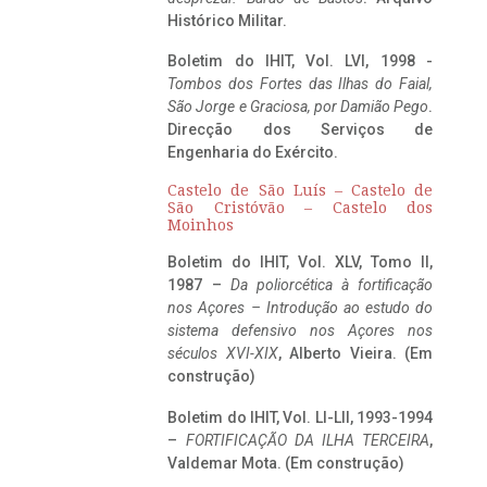
Histórico Militar.
Boletim do IHIT, Vol. LVI, 1998 -
Tombos dos Fortes das Ilhas do Faial,
São Jorge e Graciosa,
por Damião Pego
.
Direcção dos Serviços de
Engenharia do Exército.
Castelo de São Luís – Castelo de
São Cristóvão – Castelo dos
Moinhos
Boletim do IHIT, Vol. XLV, Tomo II,
1987 –
Da poliorcética à fortificação
nos Açores – Introdução ao estudo do
sistema defensivo nos Açores nos
séculos XVI-XIX
, Alberto Vieira. (Em
construção)
Boletim do IHIT, Vol. LI-LII, 1993-1994
–
FORTIFICAÇÃO DA ILHA TERCEIRA
,
Valdemar Mota. (Em construção)