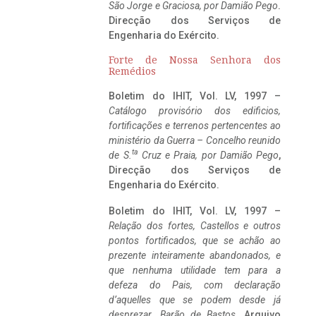
São Jorge e Graciosa,
por Damião Pego
.
Direcção dos Serviços de
Engenharia do Exército.
Forte de Nossa Senhora dos
Remédios
Boletim do IHIT, Vol. LV, 1997 –
Catálogo provisório dos edificios,
fortificações e terrenos pertencentes ao
ministério da Guerra – Concelho reunido
ta
de S.
Cruz e Praia, por Damião Pego
,
Direcção dos Serviços de
Engenharia do Exército.
Boletim do IHIT, Vol. LV, 1997 –
Relação dos fortes, Castellos e outros
pontos fortificados, que se achão ao
prezente inteiramente abandonados, e
que nenhuma utilidade tem para a
defeza do Pais, com declaração
d’aquelles que se podem desde já
desprezar. Barão de Bastos
. Arquivo