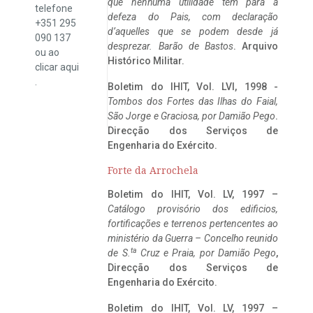
que nenhuma utilidade tem para a
telefone
defeza do Pais, com declaração
+351 295
d’aquelles que se podem desde já
090 137
desprezar. Barão de Bastos
. Arquivo
ou ao
Histórico Militar.
clicar
aqui
.
Boletim do IHIT, Vol. LVI, 1998 -
Tombos dos Fortes das Ilhas do Faial,
São Jorge e Graciosa,
por Damião Pego
.
Direcção dos Serviços de
Engenharia do Exército.
Forte da Arrochela
Boletim do IHIT, Vol. LV, 1997 –
Catálogo provisório dos edificios,
fortificações e terrenos pertencentes ao
ministério da Guerra – Concelho reunido
ta
de S.
Cruz e Praia, por Damião Pego
,
Direcção dos Serviços de
Engenharia do Exército.
Boletim do IHIT, Vol. LV, 1997 –