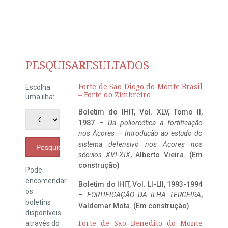
PESQUISAR
RESULTADOS
Forte de São Diogo do Monte Brasil
Escolha
– Forte do Zimbreiro
uma ilha:
Boletim do IHIT, Vol. XLV, Tomo II,
1987 –
Da poliorcética à fortificação
nos Açores – Introdução ao estudo do
sistema defensivo nos Açores nos
Pesquisar
séculos XVI-XIX
, Alberto Vieira. (Em
construção)
Pode
encomendar
Boletim do IHIT, Vol. LI-LII, 1993-1994
os
–
FORTIFICAÇÃO DA ILHA TERCEIRA
,
boletins
Valdemar Mota. (Em construção)
disponíveis
através do
Forte de São Benedito do Monte