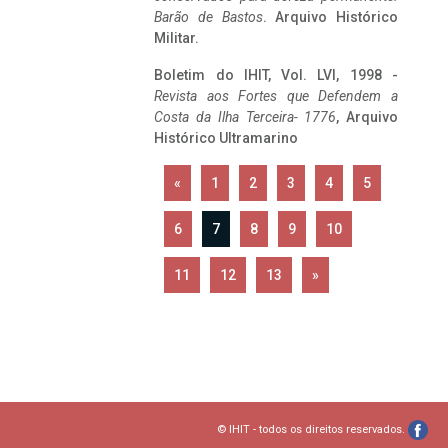
Barão de Bastos
. Arquivo Histórico
Militar.
Boletim do IHIT, Vol. LVI, 1998 -
Revista aos Fortes que Defendem a
Costa da Ilha Terceira- 1776
, Arquivo
Histórico Ultramarino
«
1
2
3
4
5
6
7
8
9
10
11
12
13
»
© IHIT - todos os direitos reservados.