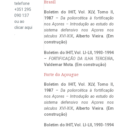
Brasil
telefone
+351 295
Boletim do IHIT, Vol. XLV, Tomo II,
090 137
1987 –
Da poliorcética à fortificação
ou ao
nos Açores – Introdução ao estudo do
clicar
aqui
sistema defensivo nos Açores nos
.
séculos XVI-XIX
, Alberto Vieira. (Em
construção)
Boletim do IHIT, Vol. LI-LII, 1993-1994
–
FORTIFICAÇÃO DA ILHA TERCEIRA
,
Valdemar Mota. (Em construção)
Forte do Açougue
Boletim do IHIT, Vol. XLV, Tomo II,
1987 –
Da poliorcética à fortificação
nos Açores – Introdução ao estudo do
sistema defensivo nos Açores nos
séculos XVI-XIX
, Alberto Vieira. (Em
construção)
Boletim do IHIT, Vol. LI-LII, 1993-1994