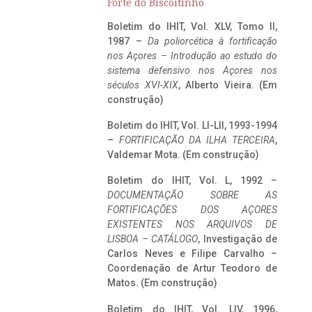
Forte do Biscoitinho
Boletim do IHIT, Vol. XLV, Tomo II,
1987 –
Da poliorcética à fortificação
nos Açores – Introdução ao estudo do
sistema defensivo nos Açores nos
séculos XVI-XIX
, Alberto Vieira. (Em
construção)
Boletim do IHIT, Vol. LI-LII, 1993-1994
–
FORTIFICAÇÃO DA ILHA TERCEIRA
,
Valdemar Mota. (Em construção)
Boletim do IHIT, Vol. L, 1992 –
DOCUMENTAÇÃO SOBRE AS
FORTIFICAÇÕES DOS AÇORES
EXISTENTES NOS ARQUIVOS DE
LISBOA – CATÁLOGO
, Investigação de
Carlos Neves e Filipe Carvalho –
Coordenação de Artur Teodoro de
Matos. (Em construção)
Boletim do IHIT, Vol. LIV, 1996,