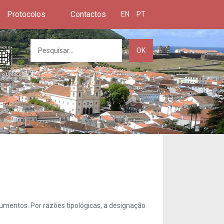
Protocolos
Contactos
EN
PT
OK
umentos. Por razões tipológicas, a designação