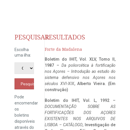
PESQUISAR
RESULTADOS
Forte da Madalena
Escolha
uma ilha:
Boletim do IHIT, Vol. XLV, Tomo II,
1987 –
Da poliorcética à fortificação
nos Açores – Introdução ao estudo do
sistema defensivo nos Açores nos
séculos XVI-XIX
, Alberto Vieira. (Em
Pesquisar
construção)
Pode
Boletim do IHIT, Vol. L, 1992 –
encomendar
DOCUMENTAÇÃO SOBRE AS
os
FORTIFICAÇÕES DOS AÇORES
boletins
EXISTENTES NOS ARQUIVOS DE
disponíveis
LISBOA – CATÁLOGO
, Investigação de
através do