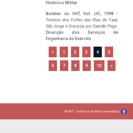
Histórico Militar.
Boletim do IHIT, Vol. LVI, 1998 -
Tombos dos Fortes das Ilhas do Faial,
São Jorge e Graciosa,
por Damião Pego
.
Direcção dos Serviços de
Engenharia do Exército.
«
1
2
3
4
5
6
7
8
9
10
»
© IHIT - todos os direitos reservados.