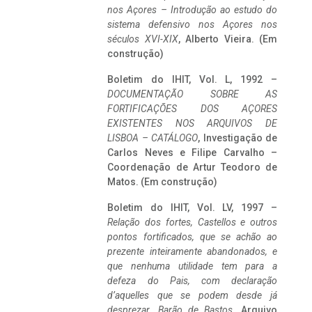
nos Açores – Introdução ao estudo do
sistema defensivo nos Açores nos
séculos XVI-XIX
, Alberto Vieira. (Em
construção)
Boletim do IHIT, Vol. L, 1992 –
DOCUMENTAÇÃO SOBRE AS
FORTIFICAÇÕES DOS AÇORES
EXISTENTES NOS ARQUIVOS DE
LISBOA – CATÁLOGO
, Investigação de
Carlos Neves e Filipe Carvalho –
Coordenação de Artur Teodoro de
Matos. (Em construção)
Boletim do IHIT, Vol. LV, 1997 –
Relação dos fortes, Castellos e outros
pontos fortificados, que se achão ao
prezente inteiramente abandonados, e
que nenhuma utilidade tem para a
defeza do Pais, com declaração
d’aquelles que se podem desde já
desprezar. Barão de Bastos
. Arquivo