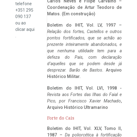
Carlos Neves e Filipe Carvalho –
telefone
Coordenação de Artur Teodoro de
+351 295
Matos. (Em construção)
090 137
ou ao
Boletim do IHIT, Vol. LV, 1997 –
clicar
aqui
Relação dos fortes, Castellos e outros
.
pontos fortificados, que se achão ao
prezente inteiramente abandonados, e
que nenhuma utilidade tem para a
defeza do Pais, com declaração
d’aquelles que se podem desde já
desprezar. Barão de Bastos
. Arquivo
Histórico Militar.
Boletim do IHIT, Vol. LVI, 1998 -
Revista aos Fortes das Ilhas do Faial e
Pico, por Francisco Xavier Machado
,
Arquivo Histórico Ultramarino
Forte do Cais
Boletim do IHIT, Vol. XLV, Tomo II,
1987 –
Da poliorcética à fortificação