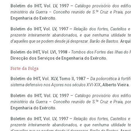
Boletim do IHIT, Vol. LV, 1997 –
Catálogo provisório dos edific
ta
ministério da Guerra – Concelho reunido de S.
Cruz e Praia, po
Engenharia do Exército.
Boletim do IHIT, Vol. LV, 1997 –
Relação dos fortes, Castellos e
prezente inteiramente abandonados, e que nenhuma utilidade 
d’aquelles que se podem desde já desprezar. Barão de Bastos
. Arqui
Boletim do IHIT, Vol. LVI, 1998 -
Tombos dos Fortes das Ilhas do F
Direcção dos Serviços de Engenharia do Exército.
Forte da Folga
Boletim do IHIT, Vol. XLV, Tomo II, 1987 –
Da poliorcética à fort
sistema defensivo nos Açores nos séculos XVI-XIX
, Alberto Vieira
Boletim do IHIT, Vol. LV, 1997 –
Catálogo provisório dos edific
ta
ministério da Guerra – Concelho reunido de S.
Cruz e Praia, po
Engenharia do Exército.
Boletim do IHIT, Vol. LV, 1997 –
Relação dos fortes, Castellos e
prezente inteiramente abandonados, e que nenhuma utilidade 