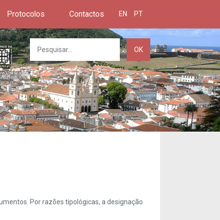
Protocolos
Contactos
EN
PT
OK
umentos. Por razões tipológicas, a designação