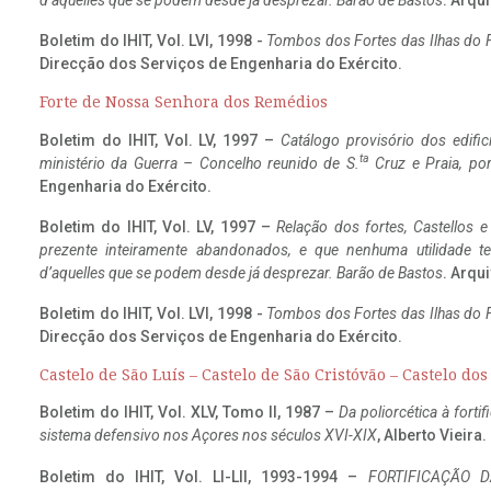
d’aquelles que se podem desde já desprezar. Barão de Bastos
. Arqui
Boletim do IHIT, Vol. LVI, 1998 -
Tombos dos Fortes das Ilhas do F
Direcção dos Serviços de Engenharia do Exército.
Forte de Nossa Senhora dos Remédios
Boletim do IHIT, Vol. LV, 1997 –
Catálogo provisório dos edific
ta
ministério da Guerra – Concelho reunido de S.
Cruz e Praia, po
Engenharia do Exército.
Boletim do IHIT, Vol. LV, 1997 –
Relação dos fortes, Castellos e
prezente inteiramente abandonados, e que nenhuma utilidade 
d’aquelles que se podem desde já desprezar. Barão de Bastos
. Arqui
Boletim do IHIT, Vol. LVI, 1998 -
Tombos dos Fortes das Ilhas do F
Direcção dos Serviços de Engenharia do Exército.
Castelo de São Luís – Castelo de São Cristóvão – Castelo do
Boletim do IHIT, Vol. XLV, Tomo II, 1987 –
Da poliorcética à fort
sistema defensivo nos Açores nos séculos XVI-XIX
, Alberto Vieira
Boletim do IHIT, Vol. LI-LII, 1993-1994 –
FORTIFICAÇÃO D