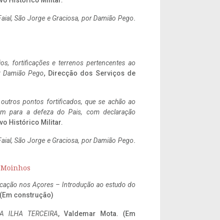
vo Histórico Militar.
aial, São Jorge e Graciosa,
por Damião Pego
.
ios, fortificações e terrenos pertencentes ao
r Damião Pego
, Direcção dos Serviços de
 outros pontos fortificados, que se achão ao
tem para a defeza do Pais, com declaração
vo Histórico Militar.
aial, São Jorge e Graciosa,
por Damião Pego
.
s Moinhos
ificação nos Açores – Introdução ao estudo do
. (Em construção)
A ILHA TERCEIRA
, Valdemar Mota. (Em