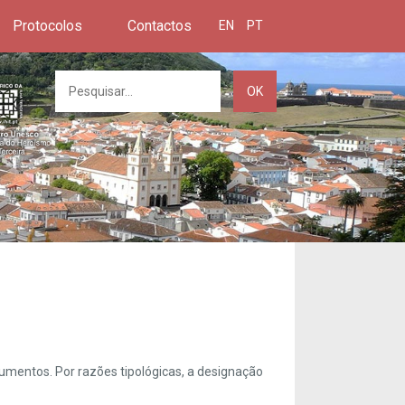
Protocolos
Contactos
EN
PT
OK
umentos. Por razões tipológicas, a designação