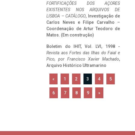
FORTIFICAÇÕES DOS AÇORES
EXISTENTES NOS ARQUIVOS DE
LISBOA – CATÁLOGO
, Investigação de
Carlos Neves e Filipe Carvalho –
Coordenação de Artur Teodoro de
Matos. (Em construção)
Boletim do IHIT, Vol. LVI, 1998 -
Revista aos Fortes das Ilhas do Faial e
Pico, por Francisco Xavier Machado
,
Arquivo Histórico Ultramarino
«
1
2
3
4
5
6
7
8
9
»