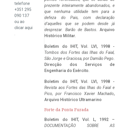
telefone
prezente inteiramente abandonados, e
+351 295
que nenhuma utilidade tem para a
090 137
defeza do Pais, com declaração
ou ao
d’aquelles que se podem desde já
clicar
aqui
desprezar. Barão de Bastos
. Arquivo
.
Histórico Militar.
Boletim do IHIT, Vol. LVI, 1998 -
Tombos dos Fortes das Ilhas do Faial,
São Jorge e Graciosa,
por Damião Pego
.
Direcção dos Serviços de
Engenharia do Exército.
Boletim do IHIT, Vol. LVI, 1998 -
Revista aos Fortes das Ilhas do Faial e
Pico, por Francisco Xavier Machado
,
Arquivo Histórico Ultramarino
Forte da Ponta Furada
Boletim do IHIT, Vol. L, 1992 –
DOCUMENTAÇÃO SOBRE AS