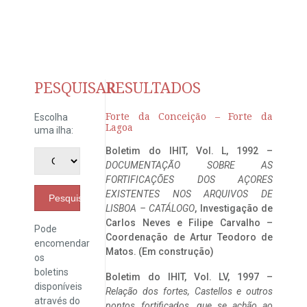
PESQUISAR
RESULTADOS
Forte da Conceição – Forte da
Escolha
Lagoa
uma ilha:
Boletim do IHIT, Vol. L, 1992 –
DOCUMENTAÇÃO SOBRE AS
FORTIFICAÇÕES DOS AÇORES
EXISTENTES NOS ARQUIVOS DE
Pesquisar
LISBOA – CATÁLOGO
, Investigação de
Carlos Neves e Filipe Carvalho –
Pode
Coordenação de Artur Teodoro de
encomendar
Matos. (Em construção)
os
boletins
Boletim do IHIT, Vol. LV, 1997 –
disponíveis
Relação dos fortes, Castellos e outros
através do
pontos fortificados, que se achão ao